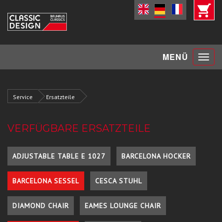
Toggle
MENÜ
navigat
Service
Ersatzteile
VERFÜGBARE ERSATZTEILE
ADJUSTABLE TABLE E 1027
BARCELONA HOCKER
BARCELONA SESSEL
CESCA STUHL
DIAMOND CHAIR
EAMES LOUNGE CHAIR