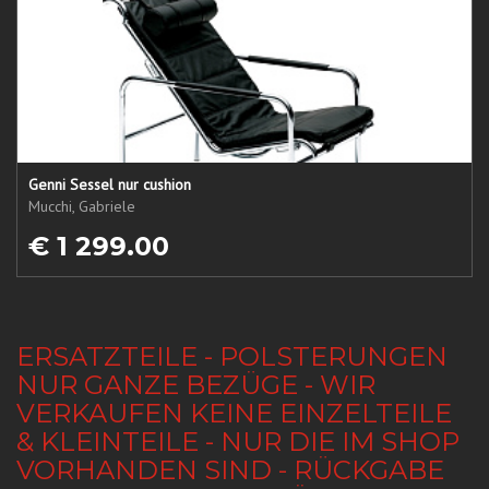
Genni Sessel nur cushion
Mucchi, Gabriele
€ 1 299.00
ERSATZTEILE - POLSTERUNGEN
NUR GANZE BEZÜGE - WIR
VERKAUFEN KEINE EINZELTEILE
& KLEINTEILE - NUR DIE IM SHOP
VORHANDEN SIND - RÜCKGABE