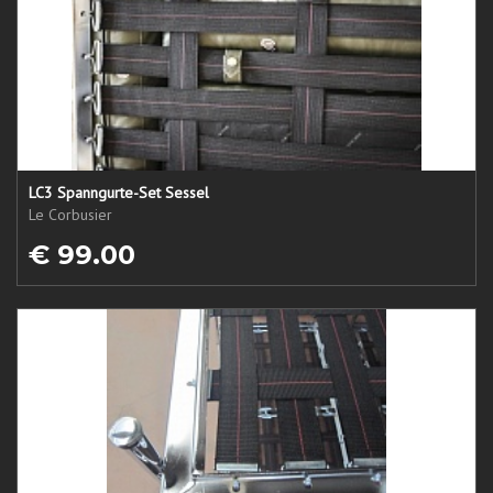
LC3 Spanngurte-Set Sessel
Le Corbusier
€ 99.00