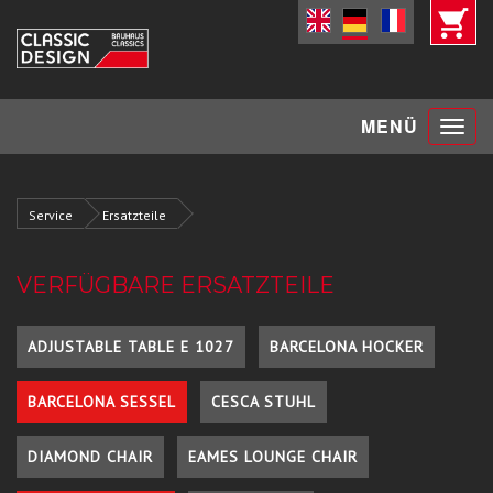
Toggle
MENÜ
navigat
Service
Ersatzteile
VERFÜGBARE ERSATZTEILE
ADJUSTABLE TABLE E 1027
BARCELONA HOCKER
BARCELONA SESSEL
CESCA STUHL
DIAMOND CHAIR
EAMES LOUNGE CHAIR