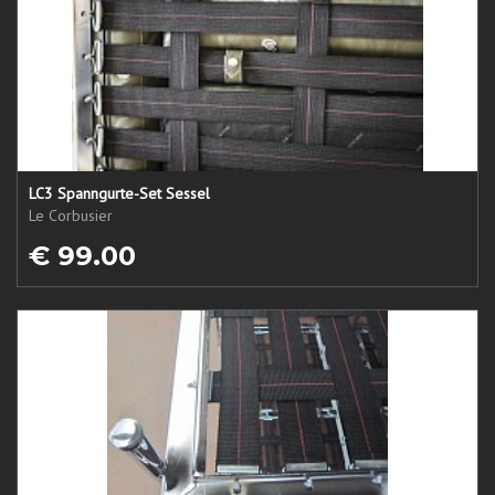
LC3 Spanngurte-Set Sessel
Le Corbusier
€ 99.00