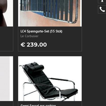
LC4 Spanngurte-Set (35 Stck)
Le Corbusier
€ 239.00
Genni Sessel nur cushion