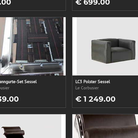
.00
€ 699.00
anngurte-Set Sessel
LC3 Polster Sessel
usier
Le Corbusier
39.00
€ 1 249.00