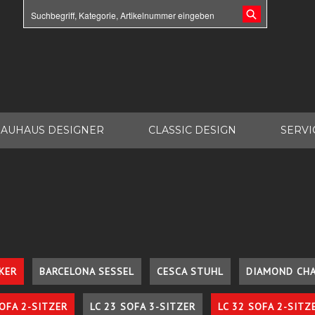
AUHAUS DESIGNER
CLASSIC DESIGN
SERVI
KER
BARCELONA SESSEL
CESCA STUHL
DIAMOND CHA
SOFA 2-SITZER
LC 23 SOFA 3-SITZER
LC 32 SOFA 2-SITZ