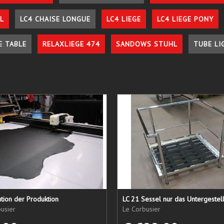
L
LC4 CHAISE LONGUE
LC4 LIEGE
LC4 LIEGE PONY
E TABLE
RELAXLIEGE 474
SANDOWS STUHL
TUBE LI
tion der Produktion
usier
Le Corbusier