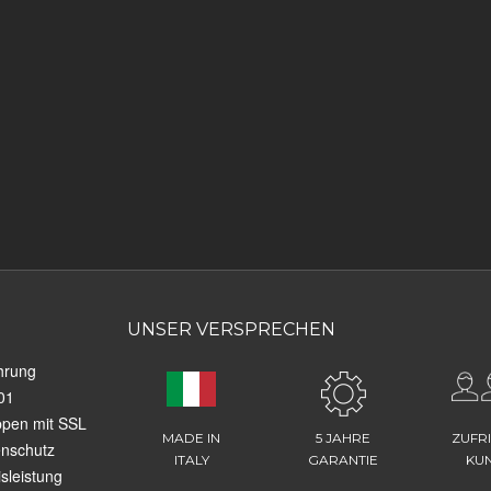
UNSER VERSPRECHEN
hrung
01
ppen mit SSL
MADE IN
5 JAHRE
ZUFR
enschutz
ITALY
GARANTIE
KU
sleistung