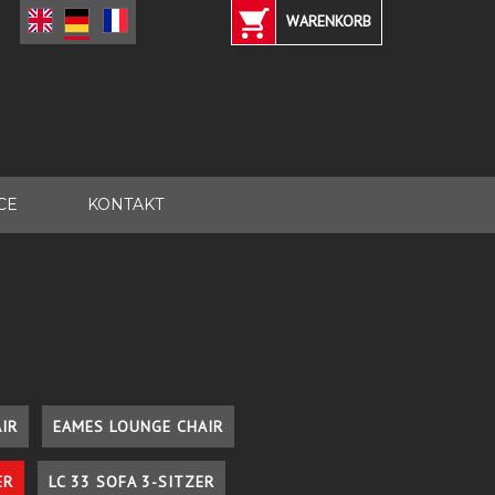
WARENKORB
CE
KONTAKT
IR
EAMES LOUNGE CHAIR
ER
LC 33 SOFA 3-SITZER