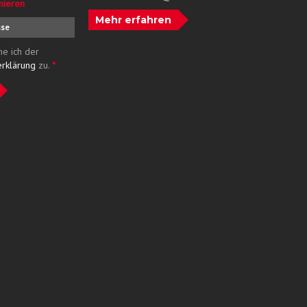
nieren
Mehr erfahren
me ich der
erklärung
zu.
*