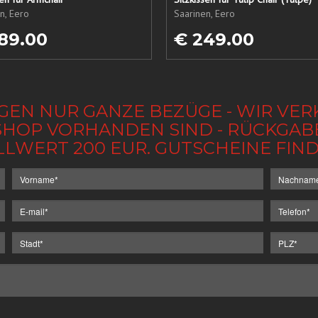
n, Eero
Saarinen, Eero
89.00
€ 249.00
GEN NUR GANZE BEZÜGE - WIR VER
IM SHOP VORHANDEN SIND - RÜCKGA
LLWERT 200 EUR. GUTSCHEINE FI