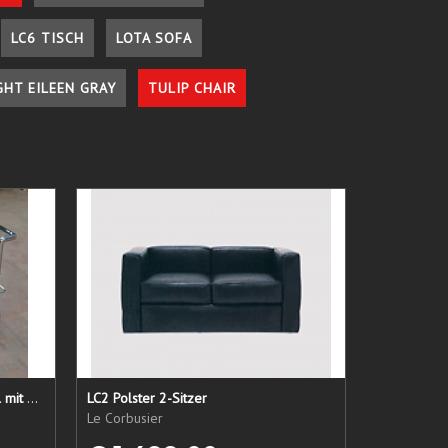
LC6 TISCH
LOTA SOFA
GHT EILEEN GRAY
TULIP CHAIR
LC 21 Sessel nur das Untergestell mit elastischen Straps
LC2 Polster 2-Sitzer
Le Corbusier