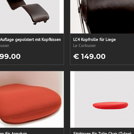
Auflage gepolstert mit Kopfkissen
LC4 Kopfrolle für Liege
usier
Le Corbusier
99.00
€ 149.00
sen für Armchair
Sitzkissen für Tulip Chair (Tulpe)