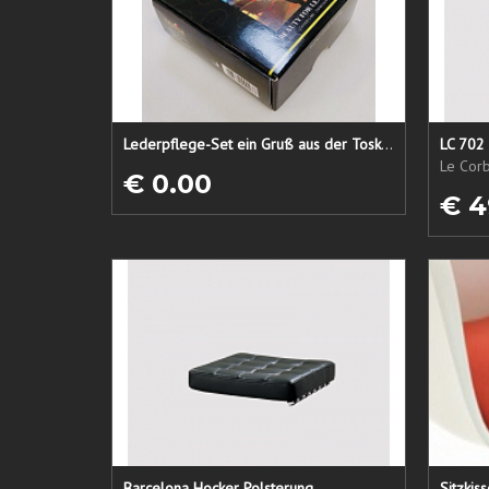
Lederpflege-Set ein Gruß aus der Toskana...
LC 702 
Le Corb
€ 0.00
€ 4
Barcelona Hocker Polsterung
Sitzkis