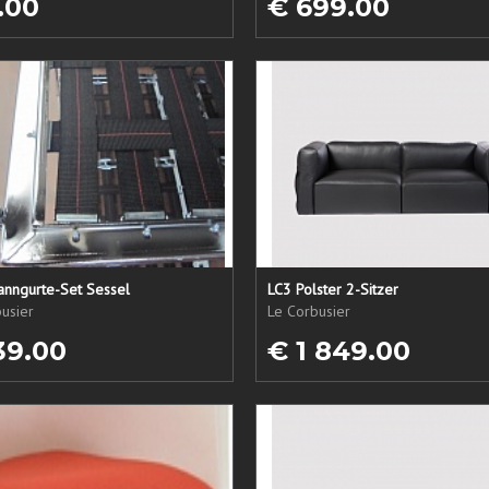
.00
€ 699.00
anngurte-Set Sessel
LC3 Polster 2-Sitzer
usier
Le Corbusier
39.00
€ 1 849.00