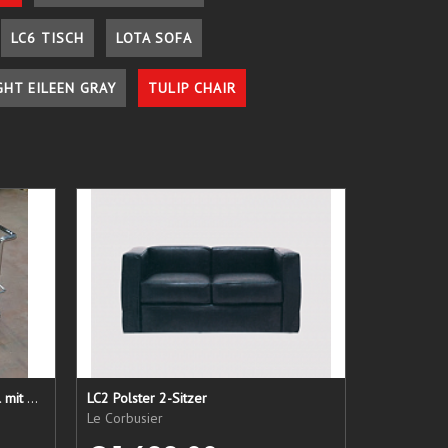
LC6 TISCH
LOTA SOFA
GHT EILEEN GRAY
TULIP CHAIR
LC 21 Sessel nur das Untergestell mit elastischen Straps
LC2 Polster 2-Sitzer
Le Corbusier