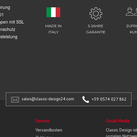
hrung
01
ppen mit SSL
MADE IN
5 JAHRE
ZUFR
enschutz
ITALY
GARANTIE
KU
sleistung
sales@classic-design24.com
+39 0574 027 862
Service
Social Media
Versandkosten
Classic Design is
sozialen Netzwer