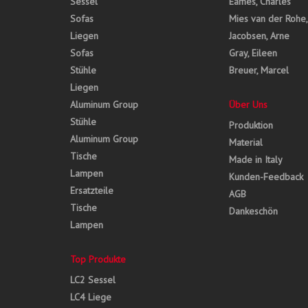
Sessel
Eames, Charles
Sofas
Mies van der Rohe
Liegen
Jacobsen, Arne
Sofas
Gray, Eileen
Stühle
Breuer, Marcel
Liegen
Aluminum Group
Über Uns
Stühle
Produktion
Aluminum Group
Material
Tische
Made in Italy
Lampen
Kunden-Feedback
Ersatzteile
AGB
Tische
Dankeschön
Lampen
Top Produkte
LC2 Sessel
LC4 Liege