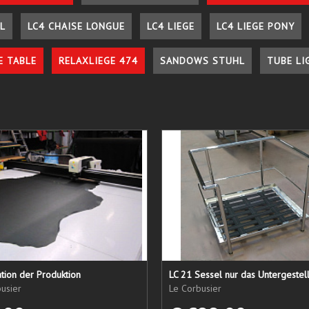
L
LC4 CHAISE LONGUE
LC4 LIEGE
LC4 LIEGE PONY
E TABLE
RELAXLIEGE 474
SANDOWS STUHL
TUBE LI
tion der Produktion
usier
Le Corbusier