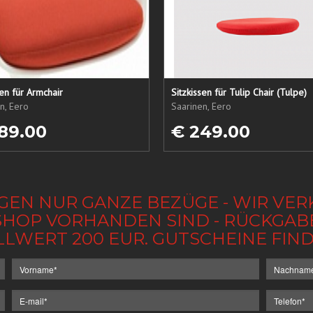
sen für Armchair
Sitzkissen für Tulip Chair (Tulpe)
n, Eero
Saarinen, Eero
89.00
€ 249.00
GEN NUR GANZE BEZÜGE - WIR VER
IM SHOP VORHANDEN SIND - RÜCKGA
LLWERT 200 EUR. GUTSCHEINE FI