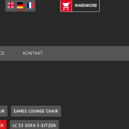
WARENKORB
CE
KONTAKT
IR
EAMES LOUNGE CHAIR
ER
LC 33 SOFA 3-SITZER