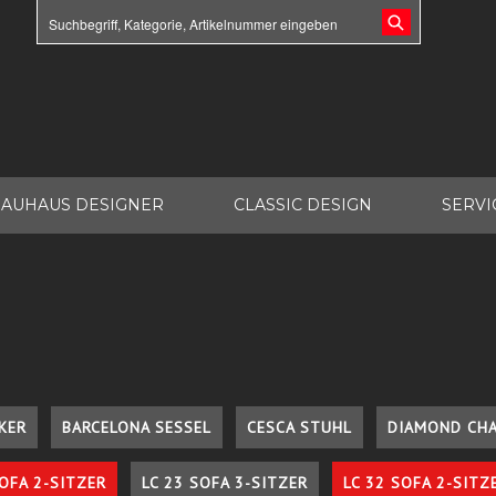
AUHAUS DESIGNER
CLASSIC DESIGN
SERVI
KER
BARCELONA SESSEL
CESCA STUHL
DIAMOND CHA
SOFA 2-SITZER
LC 23 SOFA 3-SITZER
LC 32 SOFA 2-SITZ