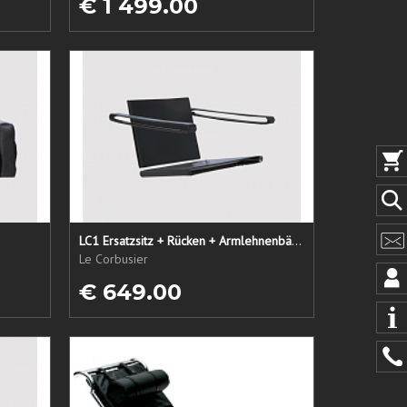
€ 1 499.00
LC1 Ersatzsitz + Rücken + Armlehnenbänder
Le Corbusier
€ 649.00