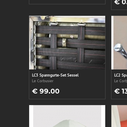
€ 0
LC3 Spanngurte-Set Sessel
LC2 Sp
Le Corbusier
Le Corb
€ 99.00
€ 1