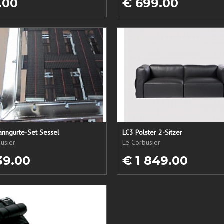
.00
€ 699.00
anngurte-Set Sessel
LC3 Polster 2-Sitzer
usier
Le Corbusier
39.00
€ 1 849.00