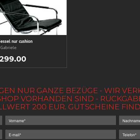
essel nur cushion
 Gabriele
 299.00
GEN NUR GANZE BEZÜGE - WIR VER
IM SHOP VORHANDEN SIND - RÜCKGA
LLWERT 200 EUR. GUTSCHEINE FI