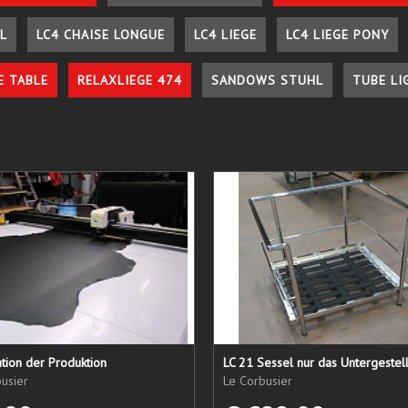
L
LC4 CHAISE LONGUE
LC4 LIEGE
LC4 LIEGE PONY
E TABLE
RELAXLIEGE 474
SANDOWS STUHL
TUBE LI
tion der Produktion
usier
Le Corbusier