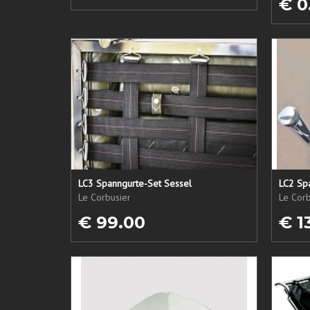
€ 0
LC3 Spanngurte-Set Sessel
LC2 Sp
Le Corbusier
Le Corb
€ 99.00
€ 1