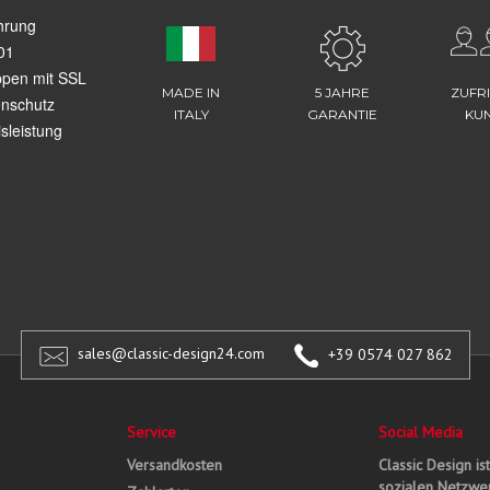
hrung
01
ppen mit SSL
MADE IN
5 JAHRE
ZUFR
enschutz
ITALY
GARANTIE
KU
sleistung
sales@classic-design24.com
+39 0574 027 862
Service
Social Media
Versandkosten
Classic Design is
sozialen Netzwer