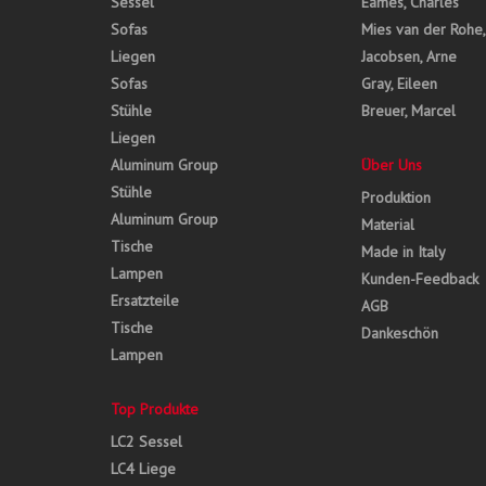
Sessel
Eames, Charles
Sofas
Mies van der Rohe
Liegen
Jacobsen, Arne
Sofas
Gray, Eileen
Stühle
Breuer, Marcel
Liegen
Aluminum Group
Über Uns
Stühle
Produktion
Aluminum Group
Material
Tische
Made in Italy
Lampen
Kunden-Feedback
Ersatzteile
AGB
Tische
Dankeschön
Lampen
Top Produkte
LC2 Sessel
LC4 Liege