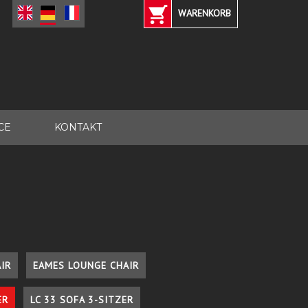
WARENKORB
CE
KONTAKT
IR
EAMES LOUNGE CHAIR
ER
LC 33 SOFA 3-SITZER