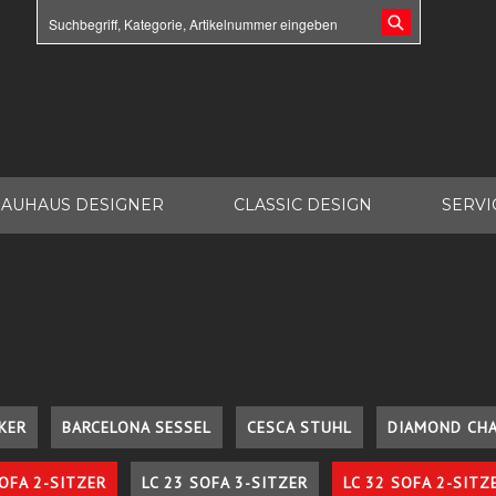
AUHAUS DESIGNER
CLASSIC DESIGN
SERVI
KER
BARCELONA SESSEL
CESCA STUHL
DIAMOND CHA
SOFA 2-SITZER
LC 23 SOFA 3-SITZER
LC 32 SOFA 2-SITZ