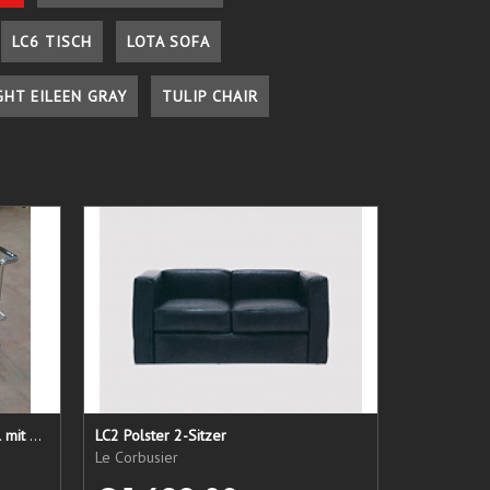
LC6 TISCH
LOTA SOFA
GHT EILEEN GRAY
TULIP CHAIR
LC 21 Sessel nur das Untergestell mit elastischen Straps
LC2 Polster 2-Sitzer
Le Corbusier