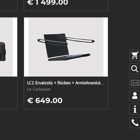
€ 1 499.00
LC1 Ersatzsitz + Rücken + Armlehnenbänder
Le Corbusier
€ 649.00