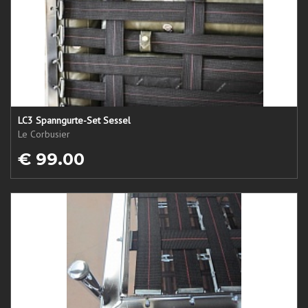
LC3 Spanngurte-Set Sessel
Le Corbusier
€ 99.00