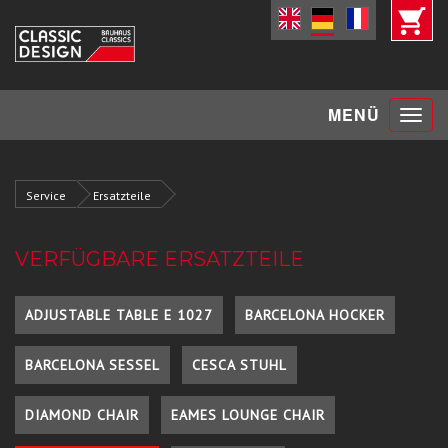
Toggle
MENÜ
navigat
Service
Ersatzteile
VERFÜGBARE ERSATZTEILE
ADJUSTABLE TABLE E 1027
BARCELONA HOCKER
BARCELONA SESSEL
CESCA STUHL
DIAMOND CHAIR
EAMES LOUNGE CHAIR