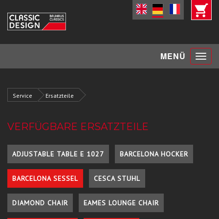
Toggle
MENÜ
navigat
Service
Ersatzteile
VERFÜGBARE ERSATZTEILE
ADJUSTABLE TABLE E 1027
BARCELONA HOCKER
BARCELONA SESSEL
CESCA STUHL
DIAMOND CHAIR
EAMES LOUNGE CHAIR