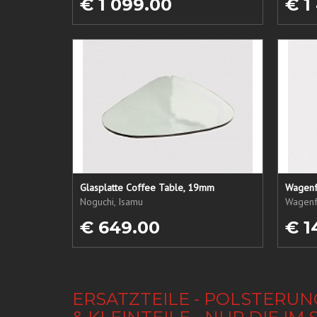
€ 1 099.00
€ 1
Glasplatte Coffee Table, 19mm
Wagenf
Noguchi, Isamu
Wagenf
€ 649.00
€ 1
ERSATZTEILE - POLSTERUN