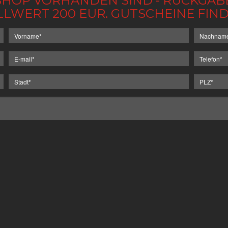
IM SHOP VORHANDEN SIND - RÜCKGA
LLWERT 200 EUR. GUTSCHEINE FI