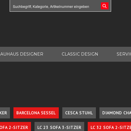
AUHAUS DESIGNER
CLASSIC DESIGN
SERVI
KER
BARCELONA SESSEL
CESCA STUHL
DIAMOND CHA
SOFA 2-SITZER
LC 23 SOFA 3-SITZER
LC 32 SOFA 2-SITZ