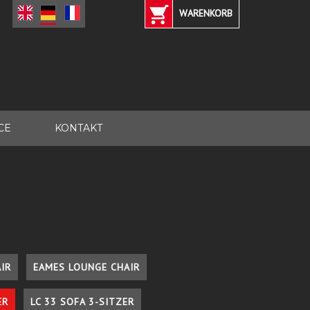
WARENKORB
CE
KONTAKT
IR
EAMES LOUNGE CHAIR
ER
LC 33 SOFA 3-SITZER