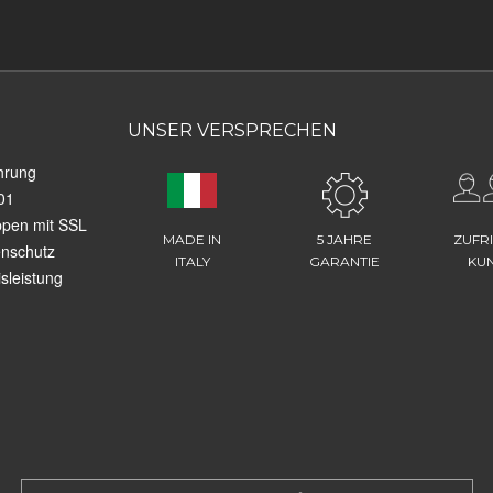
UNSER VERSPRECHEN
hrung
01
ppen mit SSL
MADE IN
5 JAHRE
ZUFR
enschutz
ITALY
GARANTIE
KU
sleistung