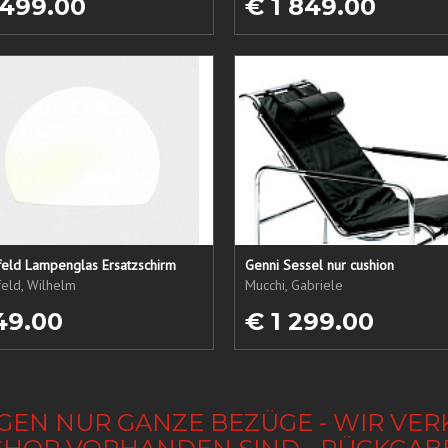
 499.00
€ 1 849.00
eld Lampenglas Ersatzschirm
Genni Sessel nur cushion
eld, Wilhelm
Mucchi, Gabriele
49.00
€ 1 299.00
GEN NUR GANZE BEZÜGE - WIR VER