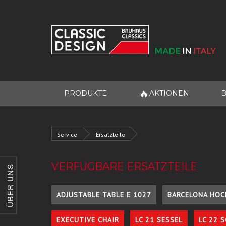
🔥
PRODUKTE
AKTIONEN
B
Service
Ersatzteile
VERFÜGBARE ERSATZTEILE
ÜBER UNS
ADJUSTABLE TABLE E 1027
BARCELONA HOC
EXECUTIVE CHAIR
LC 21 SESSEL
LC 22 