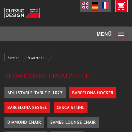
Toggle
MENÜ
navigat
Service
Ersatzteile
VERFÜGBARE ERSATZTEILE
ADJUSTABLE TABLE E 1027
BARCELONA HOCKER
BARCELONA SESSEL
CESCA STUHL
DIAMOND CHAIR
EAMES LOUNGE CHAIR