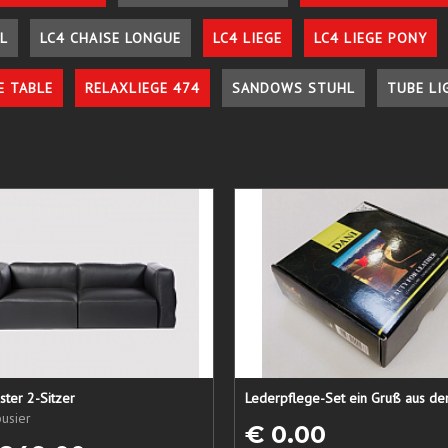
L
LC4 CHAISE LONGUE
LC4 LIEGE
LC4 LIEGE PONY
E TABLE
RELAXLIEGE 474
SANDOWS STUHL
TUBE LI
ster 2-Sitzer
usier
€ 0.00