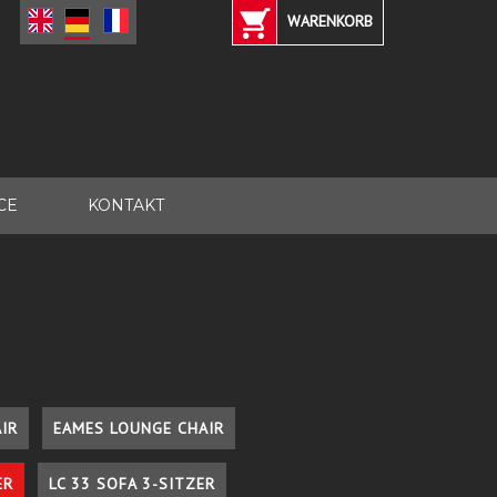
WARENKORB
CE
KONTAKT
IR
EAMES LOUNGE CHAIR
ER
LC 33 SOFA 3-SITZER