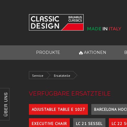
🔥
PRODUKTE
AKTIONEN
B
Service
Ersatzteile
VERFÜGBARE ERSATZTEILE
ÜBER UNS
ADJUSTABLE TABLE E 1027
BARCELONA HOC
EXECUTIVE CHAIR
LC 21 SESSEL
LC 22 