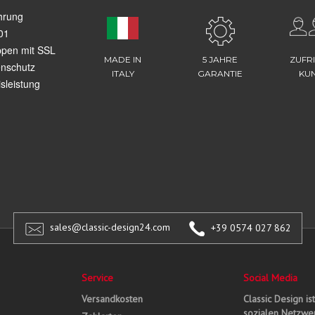
hrung
01
ppen mit SSL
MADE IN
5 JAHRE
ZUFR
enschutz
ITALY
GARANTIE
KU
sleistung
sales@classic-design24.com
+39 0574 027 862
Service
Social Media
Versandkosten
Classic Design is
sozialen Netzwer