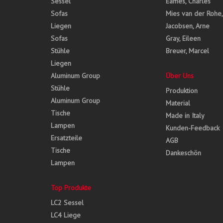
Sessel
Eames, Charles
Sofas
Mies van der Rohe
Liegen
Jacobsen, Arne
Sofas
Gray, Eileen
Stühle
Breuer, Marcel
Liegen
Aluminum Group
Über Uns
Stühle
Produktion
Aluminum Group
Material
Tische
Made in Italy
Lampen
Kunden-Feedback
Ersatzteile
AGB
Tische
Dankeschön
Lampen
Top Produkte
LC2 Sessel
LC4 Liege