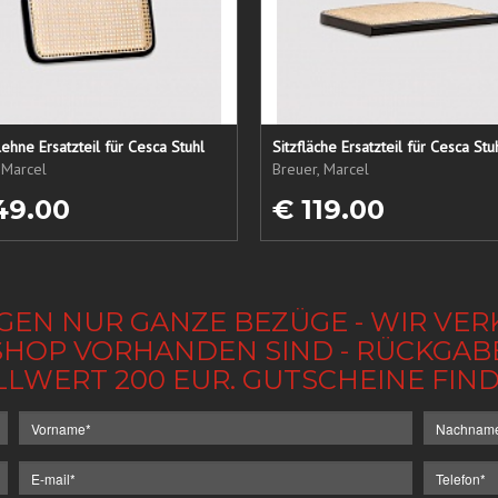
ehne Ersatzteil für Cesca Stuhl
Sitzfläche Ersatzteil für Cesca Stu
 Marcel
Breuer, Marcel
49.00
€ 119.00
GEN NUR GANZE BEZÜGE - WIR VER
IM SHOP VORHANDEN SIND - RÜCKGA
LLWERT 200 EUR. GUTSCHEINE FI