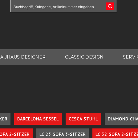
AUHAUS DESIGNER
CLASSIC DESIGN
SERVI
KER
BARCELONA SESSEL
CESCA STUHL
DIAMOND CHA
SOFA 2-SITZER
LC 23 SOFA 3-SITZER
LC 32 SOFA 2-SITZ