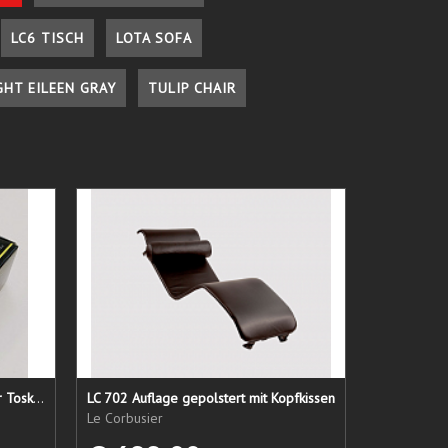
LC6 TISCH
LOTA SOFA
GHT EILEEN GRAY
TULIP CHAIR
Lederpflege-Set ein Gruß aus der Toskana...
LC 702 Auflage gepolstert mit Kopfkissen
Le Corbusier