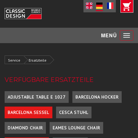
Toggle
MENÜ
navigat
Service
Ersatzteile
VERFÜGBARE ERSATZTEILE
ADJUSTABLE TABLE E 1027
BARCELONA HOCKER
BARCELONA SESSEL
CESCA STUHL
DIAMOND CHAIR
EAMES LOUNGE CHAIR