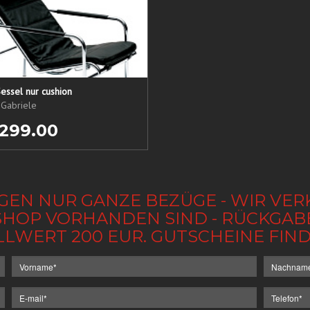
essel nur cushion
 Gabriele
 299.00
GEN NUR GANZE BEZÜGE - WIR VER
IM SHOP VORHANDEN SIND - RÜCKGA
LLWERT 200 EUR. GUTSCHEINE FI