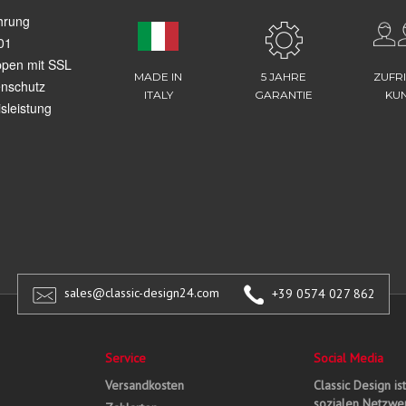
hrung
01
ppen mit SSL
MADE IN
5 JAHRE
ZUFR
enschutz
ITALY
GARANTIE
KU
sleistung
sales@classic-design24.com
+39 0574 027 862
Service
Social Media
Versandkosten
Classic Design is
sozialen Netzwer