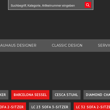
AUHAUS DESIGNER
CLASSIC DESIGN
SERVI
KER
BARCELONA SESSEL
CESCA STUHL
DIAMOND CHA
SOFA 2-SITZER
LC 23 SOFA 3-SITZER
LC 32 SOFA 2-SITZ