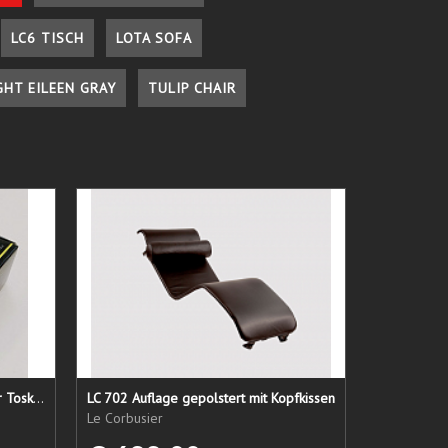
LC6 TISCH
LOTA SOFA
GHT EILEEN GRAY
TULIP CHAIR
Lederpflege-Set ein Gruß aus der Toskana...
LC 702 Auflage gepolstert mit Kopfkissen
Le Corbusier