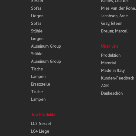
Sessel
Eames, Charles
Sofas
Mies van der Rohe
Liegen
Jacobsen, Arne
Sofas
Gray, Eileen
Stühle
Breuer, Marcel
Liegen
Aluminum Group
Über Uns
Stühle
Produktion
Aluminum Group
Material
Tische
Made in Italy
Lampen
Kunden-Feedback
Ersatzteile
AGB
Tische
Dankeschön
Lampen
Top Produkte
LC2 Sessel
LC4 Liege