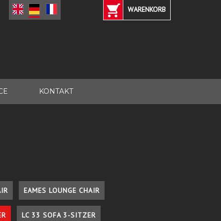
WARENKORB
CE
KONTAKT
IR
EAMES LOUNGE CHAIR
ER
LC 33 SOFA 3-SITZER