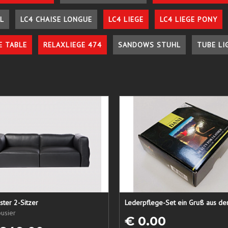
L
LC4 CHAISE LONGUE
LC4 LIEGE
LC4 LIEGE PONY
E TABLE
RELAXLIEGE 474
SANDOWS STUHL
TUBE LI
ster 2-Sitzer
usier
€ 0.00