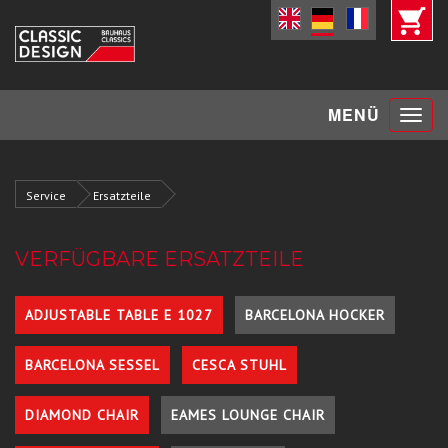
Toggle
MENÜ
navigat
Service
Ersatzteile
VERFÜGBARE ERSATZTEILE
ADJUSTABLE TABLE E 1027
BARCELONA HOCKER
BARCELONA SESSEL
CESCA STUHL
DIAMOND CHAIR
EAMES LOUNGE CHAIR