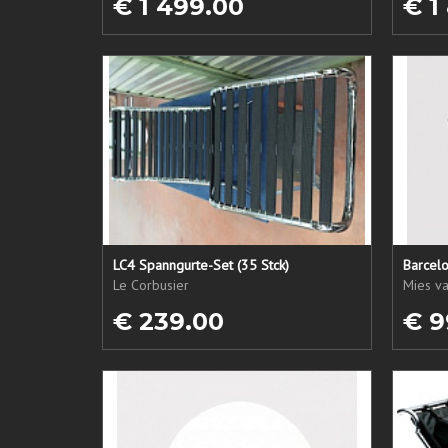
€ 1 499.00
€ 1
LC4 Spanngurte-Set (35 Stck)
Barcelo
Le Corbusier
Mies v
€ 239.00
€ 9