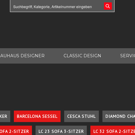
AUHAUS DESIGNER
CLASSIC DESIGN
SERVI
KER
BARCELONA SESSEL
CESCA STUHL
DIAMOND CHA
SOFA 2-SITZER
LC 23 SOFA 3-SITZER
LC 32 SOFA 2-SITZ