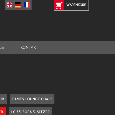
WARENKORB
CE
KONTAKT
IR
EAMES LOUNGE CHAIR
ER
LC 33 SOFA 3-SITZER