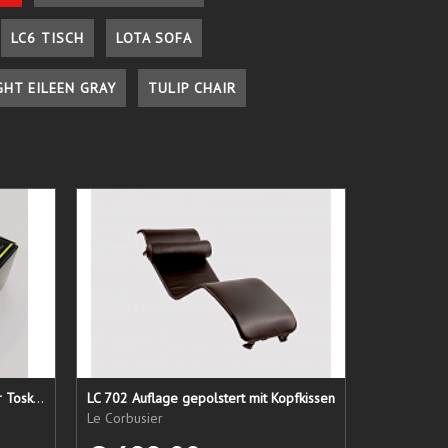
LC6 TISCH
LOTA SOFA
GHT EILEEN GRAY
TULIP CHAIR
Lederpflege-Set ein Gruß aus der Toskana...
LC 702 Auflage gepolstert mit Kopfkissen
Le Corbusier