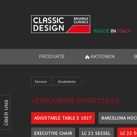
🔥
PRODUKTE
AKTIONEN
B
Service
Ersatzteile
VERFÜGBARE ERSATZTEILE
ÜBER UNS
ADJUSTABLE TABLE E 1027
BARCELONA HOC
EXECUTIVE CHAIR
LC 21 SESSEL
LC 22 