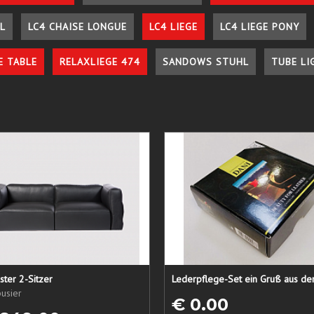
L
LC4 CHAISE LONGUE
LC4 LIEGE
LC4 LIEGE PONY
E TABLE
RELAXLIEGE 474
SANDOWS STUHL
TUBE LI
ster 2-Sitzer
usier
€ 0.00