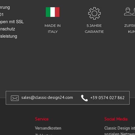
hrung
01
ppen mit SSL
MADE IN
5 JAHRE
ZUFR
enschutz
ITALY
GARANTIE
KU
sleistung
sales@classic-design24.com
+39 0574 027 862
Service
Social Media
Versandkosten
Classic Design is
sozialen Netzwer