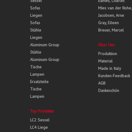
Sessel
Eames, Charles
Sofas
Mies van der Rohe
Liegen
Jacobsen, Arne
Sofas
Gray, Eileen
Stühle
Breuer, Marcel
Liegen
Aluminum Group
Über Uns
Stühle
Produktion
Aluminum Group
Material
Tische
Made in Italy
Lampen
Kunden-Feedback
Ersatzteile
AGB
Tische
Dankeschön
Lampen
Top Produkte
LC2 Sessel
LC4 Liege