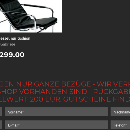
essel nur cushion
 Gabriele
 299.00
GEN NUR GANZE BEZÜGE - WIR VER
IM SHOP VORHANDEN SIND - RÜCKGA
LLWERT 200 EUR. GUTSCHEINE FI