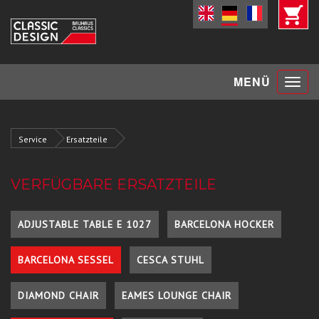
Toggle
MENÜ
navigat
Service
Ersatzteile
VERFÜGBARE ERSATZTEILE
ADJUSTABLE TABLE E 1027
BARCELONA HOCKER
BARCELONA SESSEL
CESCA STUHL
DIAMOND CHAIR
EAMES LOUNGE CHAIR