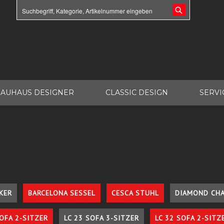
AUHAUS DESIGNER
CLASSIC DESIGN
SERVI
KER
BARCELONA SESSEL
CESCA STUHL
DIAMOND CHA
SOFA 2-SITZER
LC 23 SOFA 3-SITZER
LC 32 SOFA 2-SITZ