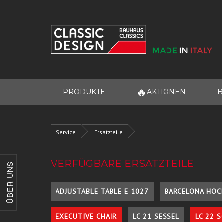
🔥
PRODUKTE
AKTIONEN
B
Service
Ersatzteile
VERFÜGBARE ERSATZTEILE
ÜBER UNS
ADJUSTABLE TABLE E 1027
BARCELONA HOC
EXECUTIVE CHAIR
LC 21 SESSEL
LC 22 