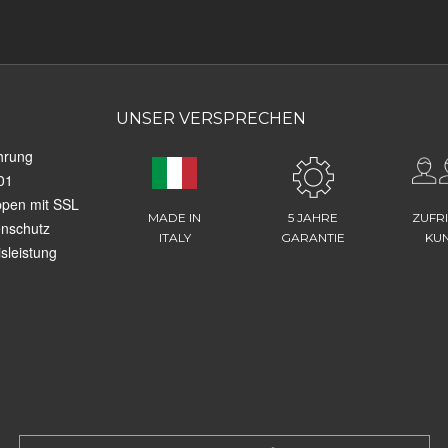
UNSER VERSPRECHEN
hrung
01
ppen mit SSL
MADE IN
5 JAHRE
ZUFR
enschutz
ITALY
GARANTIE
KU
sleistung