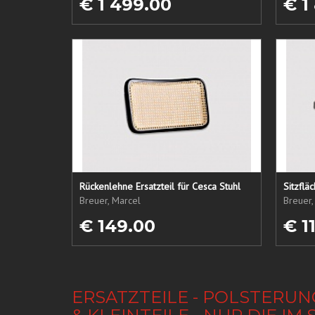
€ 1 499.00
€ 1
Rückenlehne Ersatzteil für Cesca Stuhl
Sitzflä
Breuer, Marcel
Breuer,
€ 149.00
€ 1
ERSATZTEILE - POLSTERUN