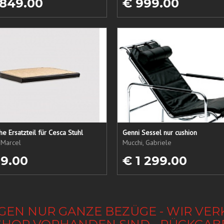
 849.00
€ 999.00
che Ersatzteil für Cesca Stuhl
Genni Sessel nur cushion
 Marcel
Mucchi, Gabriele
19.00
€ 1 299.00
GEN NUR GANZE BEZÜGE - WIR VER