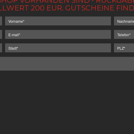
IM SHOP VORHANDEN SIND - RÜCKGA
LLWERT 200 EUR. GUTSCHEINE FI