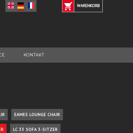
WARENKORB
CE
KONTAKT
IR
EAMES LOUNGE CHAIR
ER
LC 33 SOFA 3-SITZER