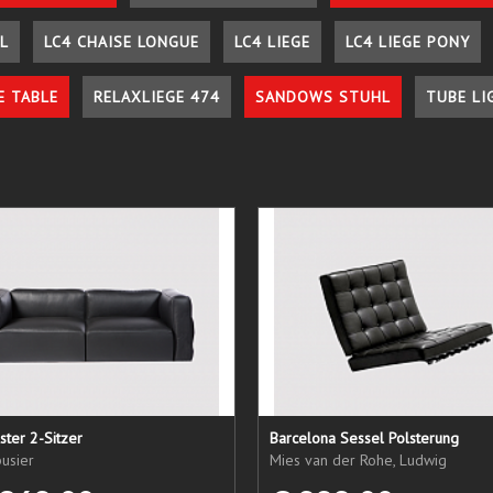
L
LC4 CHAISE LONGUE
LC4 LIEGE
LC4 LIEGE PONY
E TABLE
RELAXLIEGE 474
SANDOWS STUHL
TUBE LI
ster 2-Sitzer
Barcelona Sessel Polsterung
usier
Mies van der Rohe, Ludwig