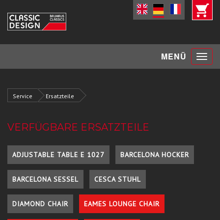
Toggle
MENÜ
navigat
Service
Ersatzteile
VERFÜGBARE ERSATZTEILE
ADJUSTABLE TABLE E 1027
BARCELONA HOCKER
BARCELONA SESSEL
CESCA STUHL
DIAMOND CHAIR
EAMES LOUNGE CHAIR