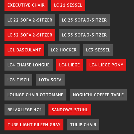
EXECUTIVE CHAIR
LC 21 SESSEL
LC 22 SOFA 2-SITZER
LC 23 SOFA 3-SITZER
LC 32 SOFA 2-SITZER
LC 33 SOFA 3-SITZER
LC1 BASCULANT
LC2 HOCKER
LC3 SESSEL
LC4 CHAISE LONGUE
LC4 LIEGE
LC4 LIEGE PONY
LC6 TISCH
LOTA SOFA
LOUNGE CHAIR OTTOMANE
NOGUCHI COFFEE TABLE
RELAXLIEGE 474
SANDOWS STUHL
TUBE LIGHT EILEEN GRAY
TULIP CHAIR