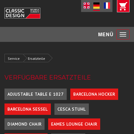
Toggle
MENÜ
navigat
Service
Ersatzteile
VERFÜGBARE ERSATZTEILE
ADJUSTABLE TABLE E 1027
BARCELONA HOCKER
BARCELONA SESSEL
CESCA STUHL
DIAMOND CHAIR
EAMES LOUNGE CHAIR