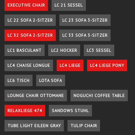
EXECUTIVE CHAIR
LC 21 SESSEL
LC 22 SOFA 2-SITZER
LC 23 SOFA 3-SITZER
LC 32 SOFA 2-SITZER
LC 33 SOFA 3-SITZER
LC1 BASCULANT
LC2 HOCKER
LC3 SESSEL
LC4 CHAISE LONGUE
LC4 LIEGE
LC4 LIEGE PONY
LC6 TISCH
LOTA SOFA
LOUNGE CHAIR OTTOMANE
NOGUCHI COFFEE TABLE
RELAXLIEGE 474
SANDOWS STUHL
TUBE LIGHT EILEEN GRAY
TULIP CHAIR