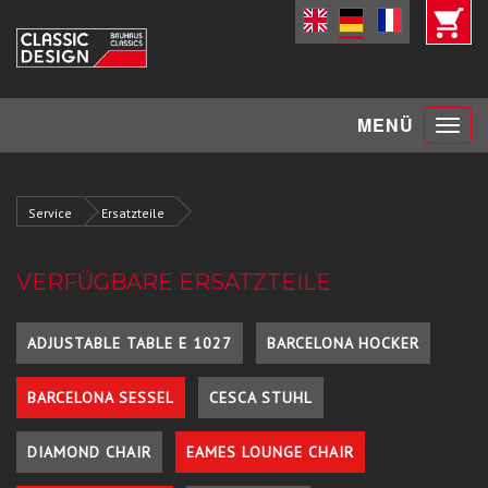
Toggle
MENÜ
navigat
Service
Ersatzteile
VERFÜGBARE ERSATZTEILE
ADJUSTABLE TABLE E 1027
BARCELONA HOCKER
BARCELONA SESSEL
CESCA STUHL
DIAMOND CHAIR
EAMES LOUNGE CHAIR