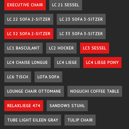
EXECUTIVE CHAIR
LC 21 SESSEL
LC 22 SOFA 2-SITZER
LC 23 SOFA 3-SITZER
LC 32 SOFA 2-SITZER
LC 33 SOFA 3-SITZER
LC1 BASCULANT
LC2 HOCKER
LC3 SESSEL
LC4 CHAISE LONGUE
LC4 LIEGE
LC4 LIEGE PONY
LC6 TISCH
LOTA SOFA
LOUNGE CHAIR OTTOMANE
NOGUCHI COFFEE TABLE
RELAXLIEGE 474
SANDOWS STUHL
TUBE LIGHT EILEEN GRAY
TULIP CHAIR