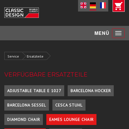
Toggle
MENÜ
navigat
Service
Ersatzteile
VERFÜGBARE ERSATZTEILE
ADJUSTABLE TABLE E 1027
BARCELONA HOCKER
BARCELONA SESSEL
CESCA STUHL
DIAMOND CHAIR
EAMES LOUNGE CHAIR