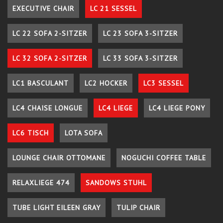
EXECUTIVE CHAIR
LC 21 SESSEL
LC 22 SOFA 2-SITZER
LC 23 SOFA 3-SITZER
LC 32 SOFA 2-SITZER
LC 33 SOFA 3-SITZER
LC1 BASCULANT
LC2 HOCKER
LC3 SESSEL
LC4 CHAISE LONGUE
LC4 LIEGE
LC4 LIEGE PONY
LC6 TISCH
LOTA SOFA
LOUNGE CHAIR OTTOMANE
NOGUCHI COFFEE TABLE
RELAXLIEGE 474
SANDOWS STUHL
TUBE LIGHT EILEEN GRAY
TULIP CHAIR