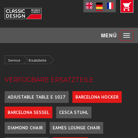
Toggle
MENÜ
navigat
Service
Ersatzteile
VERFÜGBARE ERSATZTEILE
ADJUSTABLE TABLE E 1027
BARCELONA HOCKER
BARCELONA SESSEL
CESCA STUHL
DIAMOND CHAIR
EAMES LOUNGE CHAIR