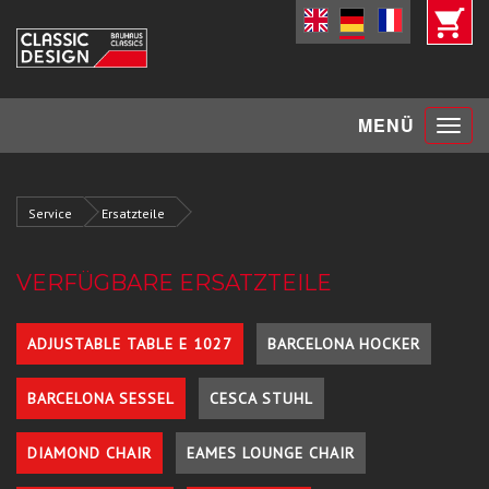
Toggle
MENÜ
navigat
Service
Ersatzteile
VERFÜGBARE ERSATZTEILE
ADJUSTABLE TABLE E 1027
BARCELONA HOCKER
BARCELONA SESSEL
CESCA STUHL
DIAMOND CHAIR
EAMES LOUNGE CHAIR