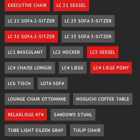
EXECUTIVE CHAIR
LC 21 SESSEL
LC 22 SOFA 2-SITZER
LC 23 SOFA 3-SITZER
LC 32 SOFA 2-SITZER
LC 33 SOFA 3-SITZER
LC1 BASCULANT
LC2 HOCKER
LC3 SESSEL
LC4 CHAISE LONGUE
LC4 LIEGE
LC4 LIEGE PONY
LC6 TISCH
LOTA SOFA
LOUNGE CHAIR OTTOMANE
NOGUCHI COFFEE TABLE
RELAXLIEGE 474
SANDOWS STUHL
TUBE LIGHT EILEEN GRAY
TULIP CHAIR