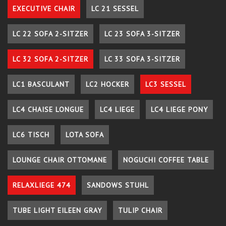
EXECUTIVE CHAIR
LC 21 SESSEL
LC 22 SOFA 2-SITZER
LC 23 SOFA 3-SITZER
LC 32 SOFA 2-SITZER
LC 33 SOFA 3-SITZER
LC1 BASCULANT
LC2 HOCKER
LC3 SESSEL
LC4 CHAISE LONGUE
LC4 LIEGE
LC4 LIEGE PONY
LC6 TISCH
LOTA SOFA
LOUNGE CHAIR OTTOMANE
NOGUCHI COFFEE TABLE
RELAXLIEGE 474
SANDOWS STUHL
TUBE LIGHT EILEEN GRAY
TULIP CHAIR