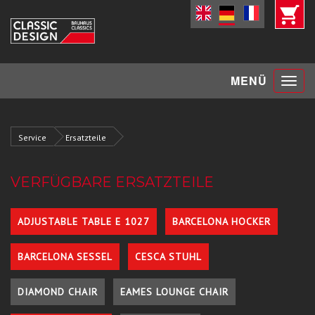
Toggle
MENÜ
navigat
Service
Ersatzteile
VERFÜGBARE ERSATZTEILE
ADJUSTABLE TABLE E 1027
BARCELONA HOCKER
BARCELONA SESSEL
CESCA STUHL
DIAMOND CHAIR
EAMES LOUNGE CHAIR