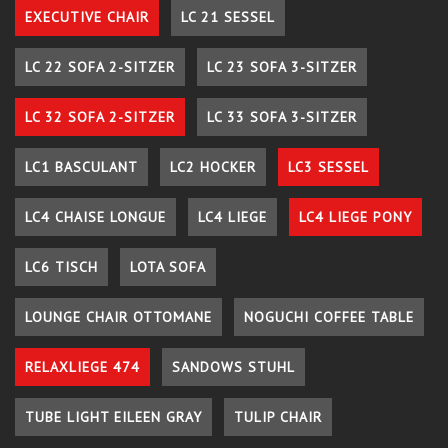
EXECUTIVE CHAIR
LC 21 SESSEL
LC 22 SOFA 2-SITZER
LC 23 SOFA 3-SITZER
LC 32 SOFA 2-SITZER
LC 33 SOFA 3-SITZER
LC1 BASCULANT
LC2 HOCKER
LC3 SESSEL
LC4 CHAISE LONGUE
LC4 LIEGE
LC4 LIEGE PONY
LC6 TISCH
LOTA SOFA
LOUNGE CHAIR OTTOMANE
NOGUCHI COFFEE TABLE
RELAXLIEGE 474
SANDOWS STUHL
TUBE LIGHT EILEEN GRAY
TULIP CHAIR