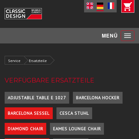
Toggle
MENÜ
navigat
Service
Ersatzteile
VERFÜGBARE ERSATZTEILE
ADJUSTABLE TABLE E 1027
BARCELONA HOCKER
BARCELONA SESSEL
CESCA STUHL
DIAMOND CHAIR
EAMES LOUNGE CHAIR