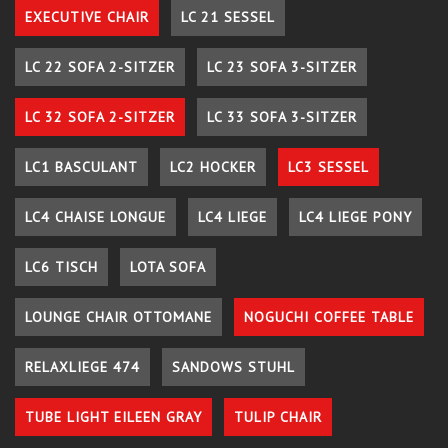
EXECUTIVE CHAIR
LC 21 SESSEL
LC 22 SOFA 2-SITZER
LC 23 SOFA 3-SITZER
LC 32 SOFA 2-SITZER
LC 33 SOFA 3-SITZER
LC1 BASCULANT
LC2 HOCKER
LC3 SESSEL
LC4 CHAISE LONGUE
LC4 LIEGE
LC4 LIEGE PONY
LC6 TISCH
LOTA SOFA
LOUNGE CHAIR OTTOMANE
NOGUCHI COFFEE TABLE
RELAXLIEGE 474
SANDOWS STUHL
TUBE LIGHT EILEEN GRAY
TULIP CHAIR