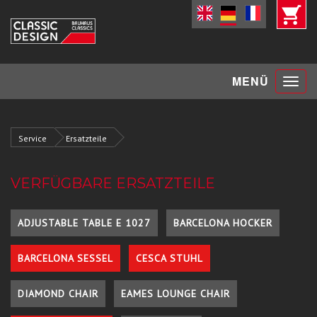
Toggle
MENÜ
navigat
Service
Ersatzteile
VERFÜGBARE ERSATZTEILE
ADJUSTABLE TABLE E 1027
BARCELONA HOCKER
BARCELONA SESSEL
CESCA STUHL
DIAMOND CHAIR
EAMES LOUNGE CHAIR