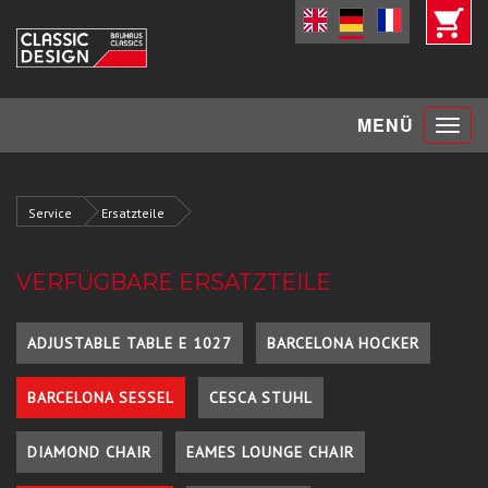
Toggle
MENÜ
navigat
Service
Ersatzteile
VERFÜGBARE ERSATZTEILE
ADJUSTABLE TABLE E 1027
BARCELONA HOCKER
BARCELONA SESSEL
CESCA STUHL
DIAMOND CHAIR
EAMES LOUNGE CHAIR