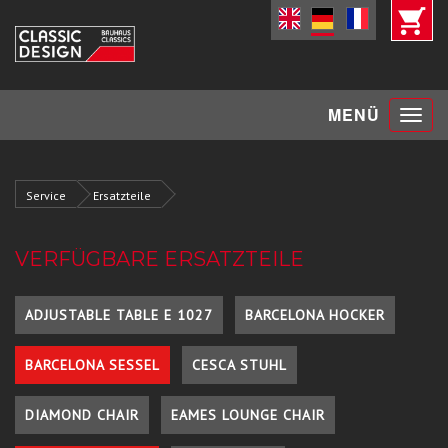
Toggle
MENÜ
navigat
Service
Ersatzteile
VERFÜGBARE ERSATZTEILE
ADJUSTABLE TABLE E 1027
BARCELONA HOCKER
BARCELONA SESSEL
CESCA STUHL
DIAMOND CHAIR
EAMES LOUNGE CHAIR