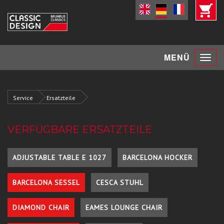
Toggle
MENÜ
navigat
Service
Ersatzteile
VERFÜGBARE ERSATZTEILE
ADJUSTABLE TABLE E 1027
BARCELONA HOCKER
BARCELONA SESSEL
CESCA STUHL
DIAMOND CHAIR
EAMES LOUNGE CHAIR