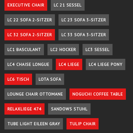
EXECUTIVE CHAIR
LC 21 SESSEL
LC 22 SOFA 2-SITZER
LC 23 SOFA 3-SITZER
LC 32 SOFA 2-SITZER
LC 33 SOFA 3-SITZER
LC1 BASCULANT
LC2 HOCKER
LC3 SESSEL
LC4 CHAISE LONGUE
LC4 LIEGE
LC4 LIEGE PONY
LC6 TISCH
LOTA SOFA
LOUNGE CHAIR OTTOMANE
NOGUCHI COFFEE TABLE
RELAXLIEGE 474
SANDOWS STUHL
TUBE LIGHT EILEEN GRAY
TULIP CHAIR