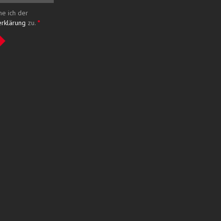
me ich der
erklärung
zu.
*