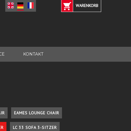
WARENKORB
CE
KONTAKT
IR
EAMES LOUNGE CHAIR
ER
LC 33 SOFA 3-SITZER