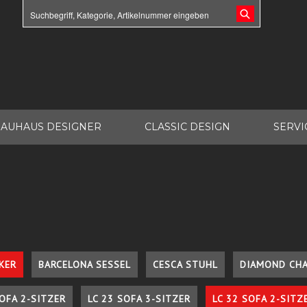
AUHAUS DESIGNER
CLASSIC DESIGN
SERVI
KER
BARCELONA SESSEL
CESCA STUHL
DIAMOND CHA
SOFA 2-SITZER
LC 23 SOFA 3-SITZER
LC 32 SOFA 2-SITZ