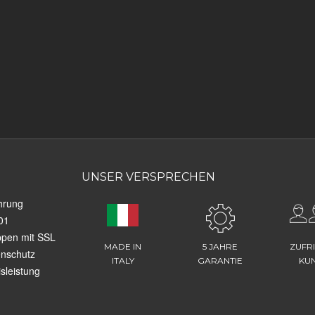
UNSER VERSPRECHEN
hrung
01
ppen mit SSL
MADE IN
5 JAHRE
ZUFR
enschutz
ITALY
GARANTIE
KU
sleistung