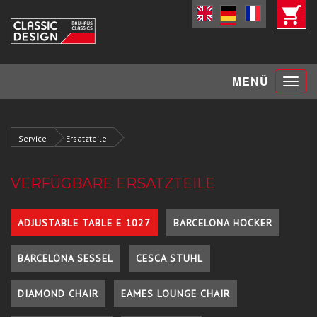
Toggle
MENÜ
navigat
Service
Ersatzteile
VERFÜGBARE ERSATZTEILE
ADJUSTABLE TABLE E 1027
BARCELONA HOCKER
BARCELONA SESSEL
CESCA STUHL
DIAMOND CHAIR
EAMES LOUNGE CHAIR