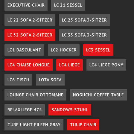
EXECUTIVE CHAIR
LC 21 SESSEL
LC 22 SOFA 2-SITZER
LC 23 SOFA 3-SITZER
LC 32 SOFA 2-SITZER
LC 33 SOFA 3-SITZER
LC1 BASCULANT
LC2 HOCKER
LC3 SESSEL
LC4 CHAISE LONGUE
LC4 LIEGE
LC4 LIEGE PONY
LC6 TISCH
LOTA SOFA
LOUNGE CHAIR OTTOMANE
NOGUCHI COFFEE TABLE
RELAXLIEGE 474
SANDOWS STUHL
TUBE LIGHT EILEEN GRAY
TULIP CHAIR