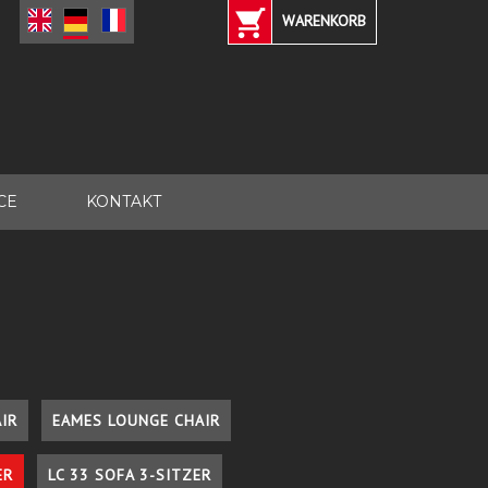
WARENKORB
CE
KONTAKT
IR
EAMES LOUNGE CHAIR
ER
LC 33 SOFA 3-SITZER