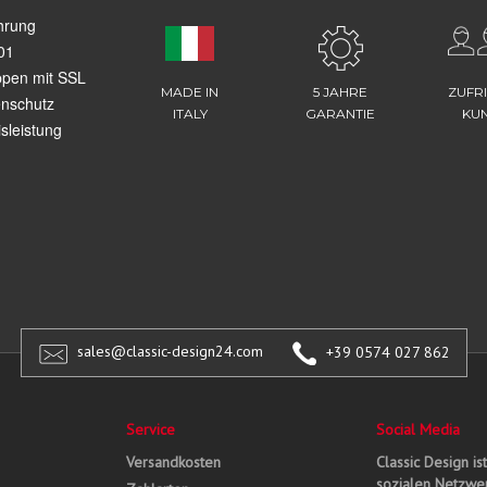
hrung
01
ppen mit SSL
MADE IN
5 JAHRE
ZUFR
enschutz
ITALY
GARANTIE
KU
sleistung
sales@classic-design24.com
+39 0574 027 862
Service
Social Media
Versandkosten
Classic Design is
sozialen Netzwer