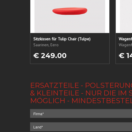
Sitzkissen für Tulip Chair (Tulpe)
Wagenf
Saarinen, Eero
Wagenf
€ 249.00
€ 1
ERSATZTEILE - POLSTERUN
& KLEINTEILE - NUR DIE 
MÖGLICH - MINDESTBESTE