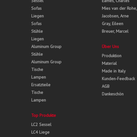
Sessel
Eames, Charles
Sofas
Mies van der Rohe
Liegen
Jacobsen, Arne
Sofas
Gray, Eileen
Stühle
Breuer, Marcel
Liegen
Aluminum Group
Über Uns
Stühle
Produktion
Aluminum Group
Material
Tische
Made in Italy
Lampen
Kunden-Feedback
Ersatzteile
AGB
Tische
Dankeschön
Lampen
Top Produkte
LC2 Sessel
LC4 Liege