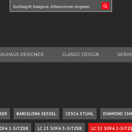
AUHAUS DESIGNER
CLASSIC DESIGN
SERVI
KER
BARCELONA SESSEL
CESCA STUHL
DIAMOND CHA
SOFA 2-SITZER
LC 23 SOFA 3-SITZER
LC 32 SOFA 2-SITZ