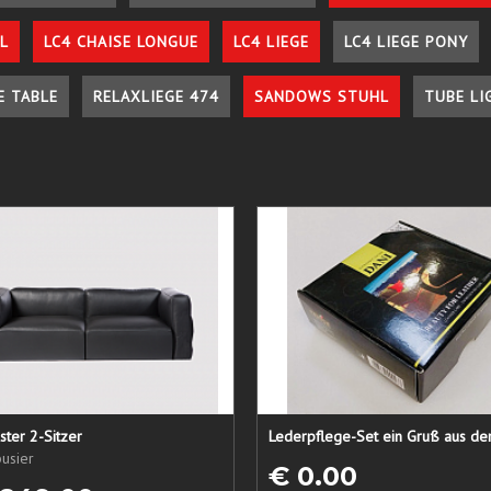
L
LC4 CHAISE LONGUE
LC4 LIEGE
LC4 LIEGE PONY
E TABLE
RELAXLIEGE 474
SANDOWS STUHL
TUBE LI
ster 2-Sitzer
usier
€ 0.00