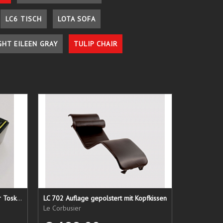
LC6 TISCH
LOTA SOFA
GHT EILEEN GRAY
TULIP CHAIR
Lederpflege-Set ein Gruß aus der Toskana...
LC 702 Auflage gepolstert mit Kopfkissen
Le Corbusier