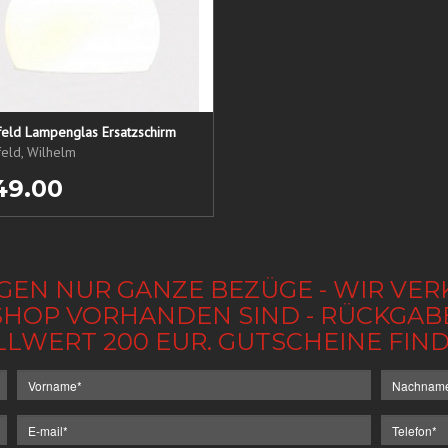
eld Lampenglas Ersatzschirm
eld, Wilhelm
49.00
GEN NUR GANZE BEZÜGE - WIR VER
IM SHOP VORHANDEN SIND - RÜCKGA
LLWERT 200 EUR. GUTSCHEINE FI