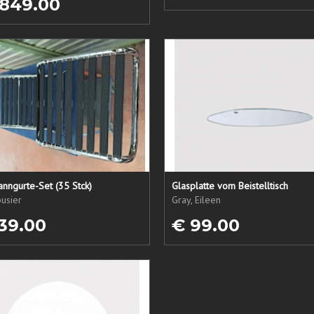
 849.00
nngurte-Set (35 Stck)
Glasplatte vom Beistelltisch
usier
Gray, Eileen
39.00
€ 99.00