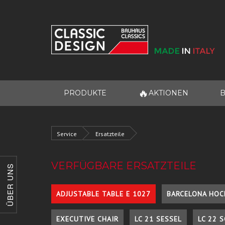
🔥
PRODUKTE
AKTIONEN
B
Service
Ersatzteile
VERFÜGBARE ERSATZTEILE
ÜBER UNS
ADJUSTABLE TABLE E 1027
BARCELONA HOC
EXECUTIVE CHAIR
LC 21 SESSEL
LC 22 