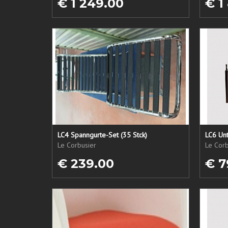
€ 1 249.00
€ 1
LC4 Spanngurte-Set (35 Stck)
LC6 Unt
Le Corbusier
Le Corb
€ 239.00
€ 7