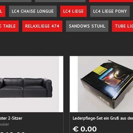
L
LC4 CHAISE LONGUE
LC4 LIEGE
LC4 LIEGE PONY
E TABLE
RELAXLIEGE 474
SANDOWS STUHL
TUBE LI
ster 2-Sitzer
usier
€ 0.00