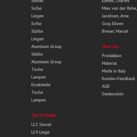
Sessel
Eames, Charles
Sofas
Mies van der Rohe
Liegen
Jacobsen, Arne
Sofas
Gray, Eileen
Stühle
Breuer, Marcel
Liegen
Aluminum Group
Über Uns
Stühle
Produktion
Aluminum Group
Material
Tische
Made in Italy
Lampen
Kunden-Feedback
Ersatzteile
AGB
Tische
Dankeschön
Lampen
Top Produkte
LC2 Sessel
LC4 Liege