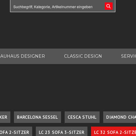
AUHAUS DESIGNER
CLASSIC DESIGN
SERVI
KER
BARCELONA SESSEL
CESCA STUHL
DIAMOND CHA
SOFA 2-SITZER
LC 23 SOFA 3-SITZER
LC 32 SOFA 2-SITZ