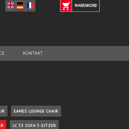
WARENKORB
CE
KONTAKT
IR
EAMES LOUNGE CHAIR
ER
LC 33 SOFA 3-SITZER