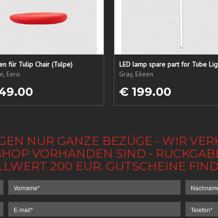
sen für Tulip Chair (Tulpe)
LED lamp spare part for Tube Lig
n, Eero
Gray, Eileen
49.00
€ 199.00
GEN NUR GANZE BEZÜGE - WIR VER
IM SHOP VORHANDEN SIND - RÜCKGA
LLWERT 200 EUR. GUTSCHEINE FI