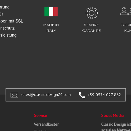
hrung
01
ppen mit SSL
MADE IN
5 JAHRE
ZUFR
enschutz
ITALY
GARANTIE
KU
sleistung
sales@classic-design24.com
+39 0574 027 862
Service
Social Media
Versandkosten
Classic Design is
sozialen Netzwer