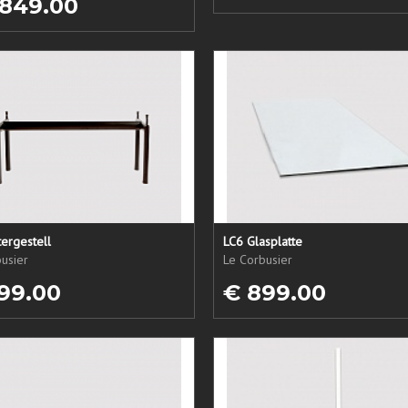
 849.00
ergestell
LC6 Glasplatte
usier
Le Corbusier
99.00
€ 899.00