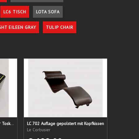
LC6 TISCH
LOTA SOFA
GHT EILEEN GRAY
TULIP CHAIR
Lederpflege-Set ein Gruß aus der Toskana...
LC 702 Auflage gepolstert mit Kopfkissen
Le Corbusier