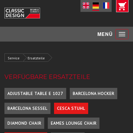
Toggle
MENÜ
navigat
Service
Ersatzteile
VERFÜGBARE ERSATZTEILE
ADJUSTABLE TABLE E 1027
BARCELONA HOCKER
BARCELONA SESSEL
CESCA STUHL
DIAMOND CHAIR
EAMES LOUNGE CHAIR