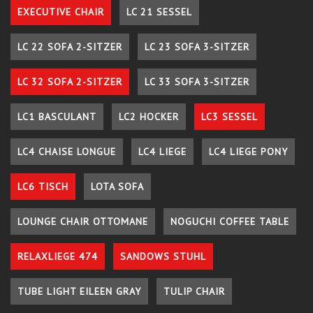
EXECUTIVE CHAIR
LC 21 SESSEL
LC 22 SOFA 2-SITZER
LC 23 SOFA 3-SITZER
LC 32 SOFA 2-SITZER
LC 33 SOFA 3-SITZER
LC1 BASCULANT
LC2 HOCKER
LC3 SESSEL
LC4 CHAISE LONGUE
LC4 LIEGE
LC4 LIEGE PONY
LC6 TISCH
LOTA SOFA
LOUNGE CHAIR OTTOMANE
NOGUCHI COFFEE TABLE
RELAXLIEGE 474
SANDOWS STUHL
TUBE LIGHT EILEEN GRAY
TULIP CHAIR