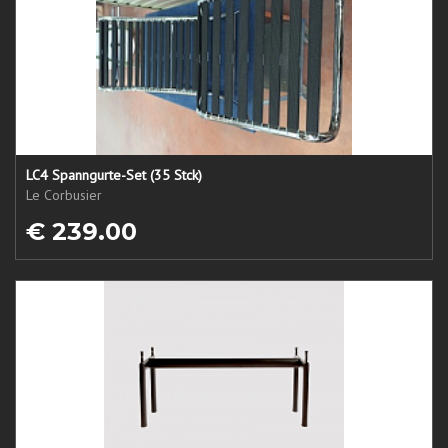
LC4 Spanngurte-Set (35 Stck)
Le Corbusier
€ 239.00