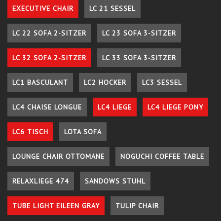
EXECUTIVE CHAIR
LC 21 SESSEL
LC 22 SOFA 2-SITZER
LC 23 SOFA 3-SITZER
LC 32 SOFA 2-SITZER
LC 33 SOFA 3-SITZER
LC1 BASCULANT
LC2 HOCKER
LC3 SESSEL
LC4 CHAISE LONGUE
LC4 LIEGE
LC4 LIEGE PONY
LC6 TISCH
LOTA SOFA
LOUNGE CHAIR OTTOMANE
NOGUCHI COFFEE TABLE
RELAXLIEGE 474
SANDOWS STUHL
TUBE LIGHT EILEEN GRAY
TULIP CHAIR