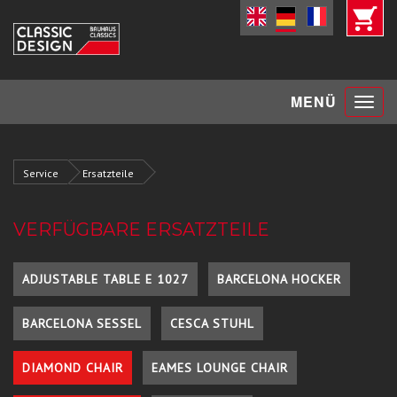
Toggle
MENÜ
navigat
Service
Ersatzteile
VERFÜGBARE ERSATZTEILE
ADJUSTABLE TABLE E 1027
BARCELONA HOCKER
BARCELONA SESSEL
CESCA STUHL
DIAMOND CHAIR
EAMES LOUNGE CHAIR