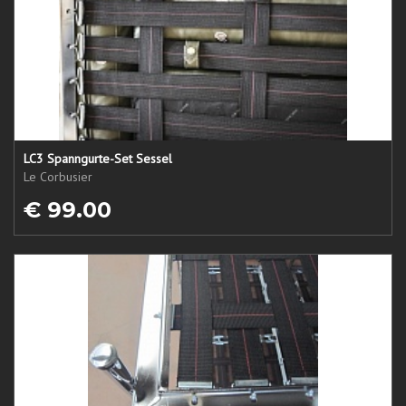
LC3 Spanngurte-Set Sessel
Le Corbusier
€ 99.00