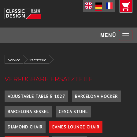
Toggle
MENÜ
navigat
Service
Ersatzteile
VERFÜGBARE ERSATZTEILE
ADJUSTABLE TABLE E 1027
BARCELONA HOCKER
BARCELONA SESSEL
CESCA STUHL
DIAMOND CHAIR
EAMES LOUNGE CHAIR