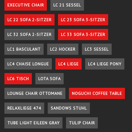
EXECUTIVE CHAIR
LC 21 SESSEL
LC 22 SOFA 2-SITZER
LC 23 SOFA 3-SITZER
LC 32 SOFA 2-SITZER
LC 33 SOFA 3-SITZER
LC1 BASCULANT
LC2 HOCKER
LC3 SESSEL
LC4 CHAISE LONGUE
LC4 LIEGE
LC4 LIEGE PONY
LC6 TISCH
LOTA SOFA
LOUNGE CHAIR OTTOMANE
NOGUCHI COFFEE TABLE
RELAXLIEGE 474
SANDOWS STUHL
TUBE LIGHT EILEEN GRAY
TULIP CHAIR