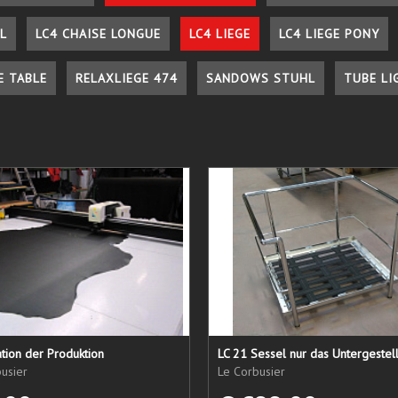
L
LC4 CHAISE LONGUE
LC4 LIEGE
LC4 LIEGE PONY
E TABLE
RELAXLIEGE 474
SANDOWS STUHL
TUBE LI
tion der Produktion
usier
Le Corbusier