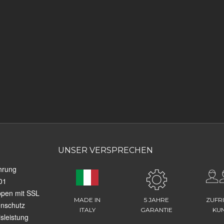
UNSER VERSPRECHEN
hrung
01
ppen mit SSL
MADE IN
5 JAHRE
ZUFR
enschutz
ITALY
GARANTIE
KU
sleistung