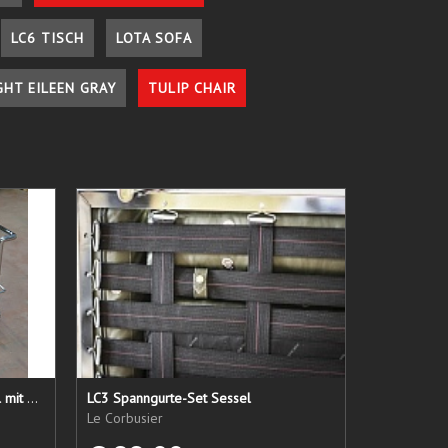
LC6 TISCH
LOTA SOFA
GHT EILEEN GRAY
TULIP CHAIR
LC 21 Sessel nur das Untergestell mit elastischen Straps
LC3 Spanngurte-Set Sessel
Le Corbusier