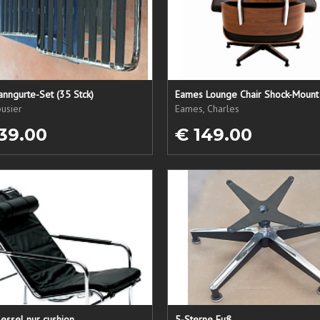
nngurte-Set (35 Stck)
Eames Lounge Chair Shock-Mount
usier
Eames, Charles
39.00
€ 149.00
essel nur cushion
5-Sterne Fuß