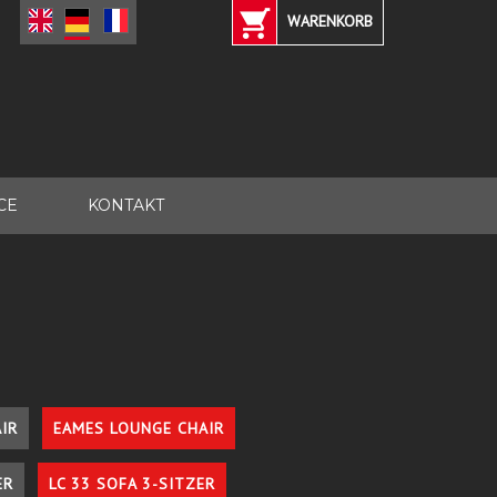
WARENKORB
CE
KONTAKT
IR
EAMES LOUNGE CHAIR
ER
LC 33 SOFA 3-SITZER