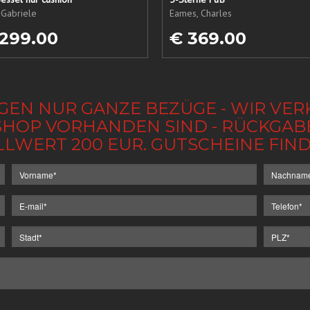
 Gabriele
Eames, Charles
 299.00
€ 369.00
GEN NUR GANZE BEZÜGE - WIR VER
IM SHOP VORHANDEN SIND - RÜCKGA
LLWERT 200 EUR. GUTSCHEINE FI