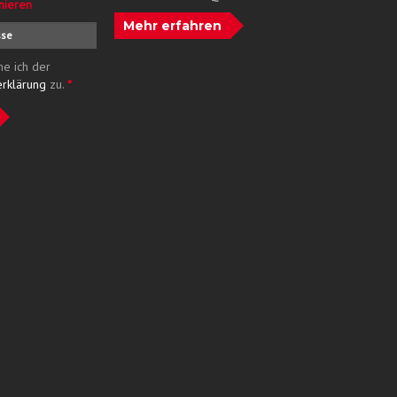
nieren
Mehr erfahren
me ich der
erklärung
zu.
*