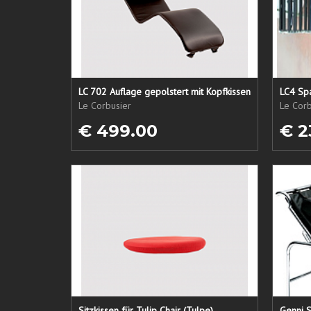
LC 702 Auflage gepolstert mit Kopfkissen
LC4 Spa
Le Corbusier
Le Corb
€ 499.00
€ 2
Sitzkissen für Tulip Chair (Tulpe)
Genni S