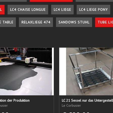
L
LC4 CHAISE LONGUE
LC4 LIEGE
LC4 LIEGE PONY
E TABLE
RELAXLIEGE 474
SANDOWS STUHL
TUBE LI
tion der Produktion
usier
Le Corbusier