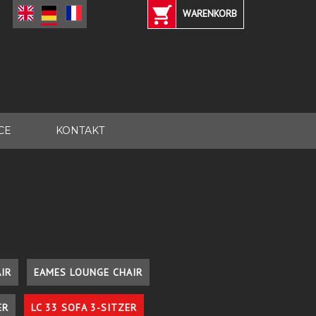
WARENKORB
CE
KONTAKT
IR
EAMES LOUNGE CHAIR
ER
LC 33 SOFA 3-SITZER