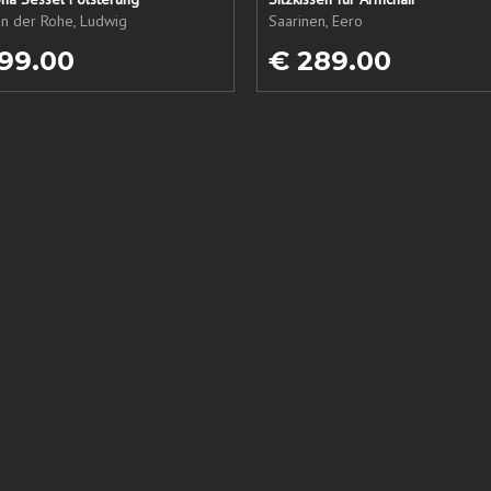
an der Rohe, Ludwig
Saarinen, Eero
99.00
€ 289.00