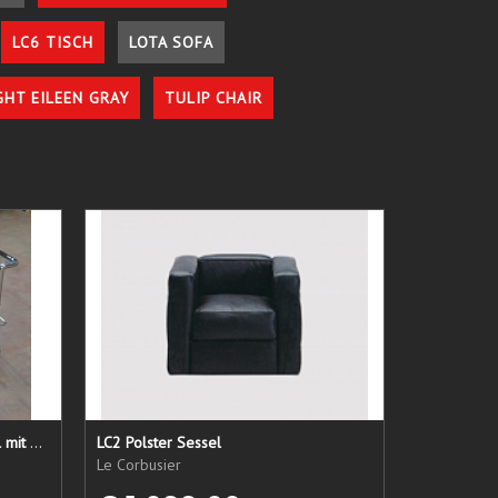
LC6 TISCH
LOTA SOFA
GHT EILEEN GRAY
TULIP CHAIR
LC 21 Sessel nur das Untergestell mit elastischen Straps
LC2 Polster Sessel
Le Corbusier