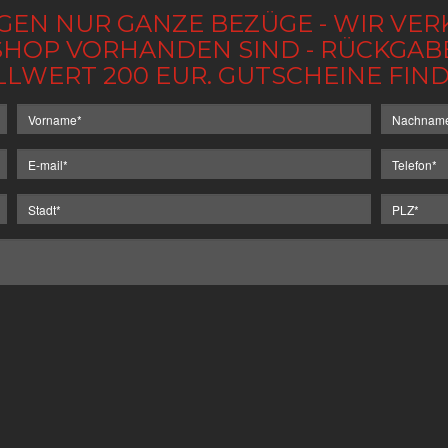
GEN NUR GANZE BEZÜGE - WIR VER
IM SHOP VORHANDEN SIND - RÜCKGA
LLWERT 200 EUR. GUTSCHEINE FI