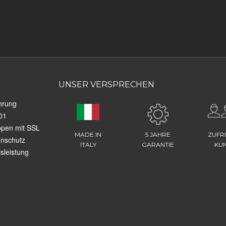
UNSER VERSPRECHEN
hrung
01
ppen mit SSL
MADE IN
5 JAHRE
ZUFR
enschutz
ITALY
GARANTIE
KU
sleistung