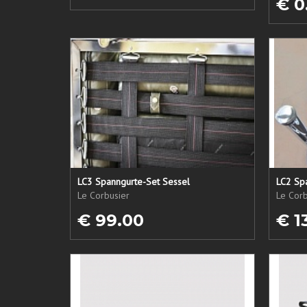
€ 0
LC3 Spanngurte-Set Sessel
LC2 Sp
Le Corbusier
Le Corb
€ 99.00
€ 1