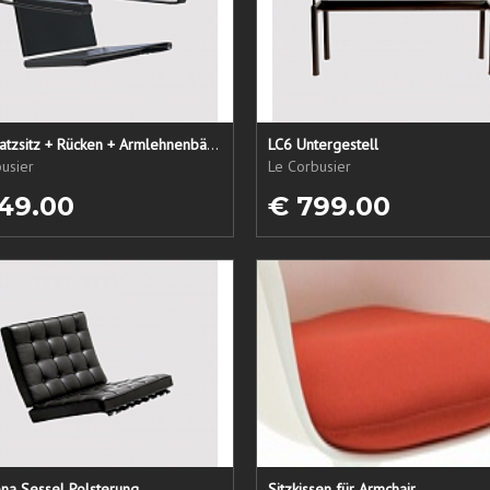
LC1 Ersatzsitz + Rücken + Armlehnenbänder
LC6 Untergestell
usier
Le Corbusier
49.00
€ 799.00
na Sessel Polsterung
Sitzkissen für Armchair