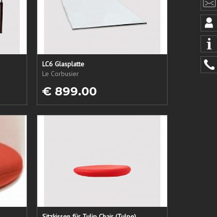
LC6 Glasplatte
Le Corbusier
€ 899.00
Sitzkissen für Tulip Chair (Tulpe)