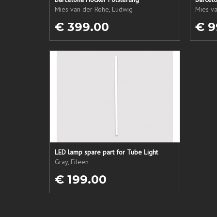
Mies van der Rohe, Ludwig
Mies v
€ 399.00
€ 9
LED lamp spare part for Tube Light
Gray, Eileen
€ 199.00