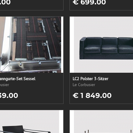
.00
€ 699.00
anngurte-Set Sessel
LC2 Polster 3-Sitzer
usier
Le Corbusier
39.00
€ 1 849.00