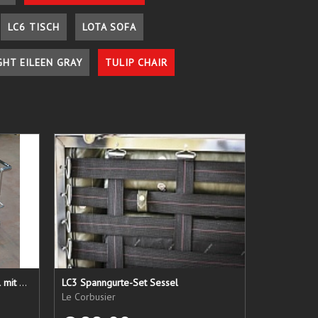
LC6 TISCH
LOTA SOFA
GHT EILEEN GRAY
TULIP CHAIR
LC 21 Sessel nur das Untergestell mit elastischen Straps
LC3 Spanngurte-Set Sessel
Le Corbusier