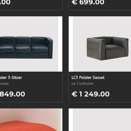
.00
€ 699.00
ster 3-Sitzer
LC3 Polster Sessel
usier
Le Corbusier
 849.00
€ 1 249.00