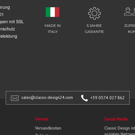
hrung
01
ppen mit SSL
MADE IN
5 JAHRE
ZUFR
enschutz
ITALY
GARANTIE
KU
sleistung
sales@classic-design24.com
+39 0574 027 862
Service
Social Media
Versandkosten
Classic Design is
sozialen Netzwer