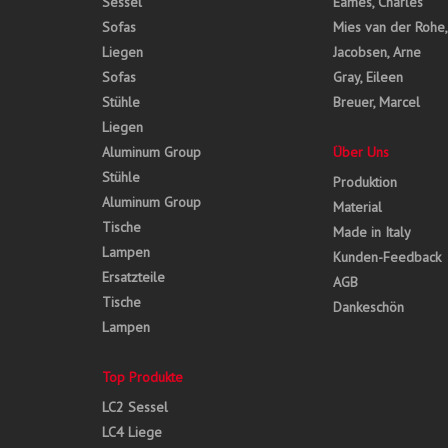
Sessel
Eames, Charles
Sofas
Mies van der Rohe
Liegen
Jacobsen, Arne
Sofas
Gray, Eileen
Stühle
Breuer, Marcel
Liegen
Aluminum Group
Über Uns
Stühle
Produktion
Aluminum Group
Material
Tische
Made in Italy
Lampen
Kunden-Feedback
Ersatzteile
AGB
Tische
Dankeschön
Lampen
Top Produkte
LC2 Sessel
LC4 Liege