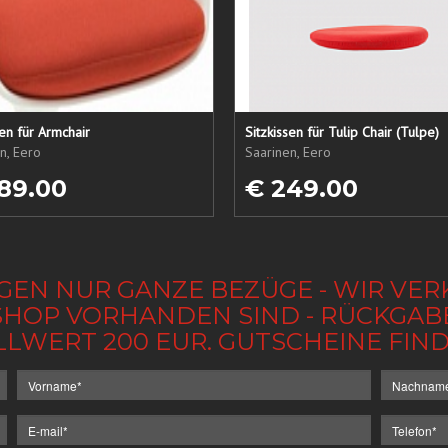
sen für Armchair
Sitzkissen für Tulip Chair (Tulpe)
n, Eero
Saarinen, Eero
89.00
€ 249.00
GEN NUR GANZE BEZÜGE - WIR VER
IM SHOP VORHANDEN SIND - RÜCKGA
LLWERT 200 EUR. GUTSCHEINE FI