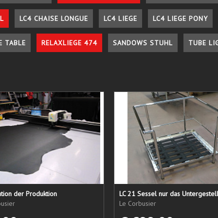
L
LC4 CHAISE LONGUE
LC4 LIEGE
LC4 LIEGE PONY
E TABLE
RELAXLIEGE 474
SANDOWS STUHL
TUBE LI
tion der Produktion
usier
Le Corbusier