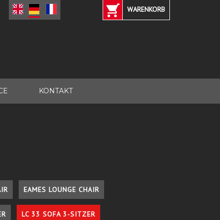
WARENKORB
CE
KONTAKT
IR
EAMES LOUNGE CHAIR
ER
LC 33 SOFA 3-SITZER