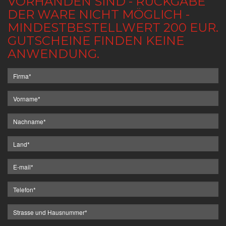
VORHANDEN SIND - RÜCKGABE
DER WARE NICHT MÖGLICH -
MINDESTBESTELLWERT 200 EUR.
GUTSCHEINE FINDEN KEINE
ANWENDUNG.