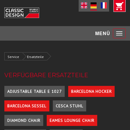
Toggle
MENÜ
navigat
Service
Ersatzteile
VERFÜGBARE ERSATZTEILE
ADJUSTABLE TABLE E 1027
BARCELONA HOCKER
BARCELONA SESSEL
CESCA STUHL
DIAMOND CHAIR
EAMES LOUNGE CHAIR