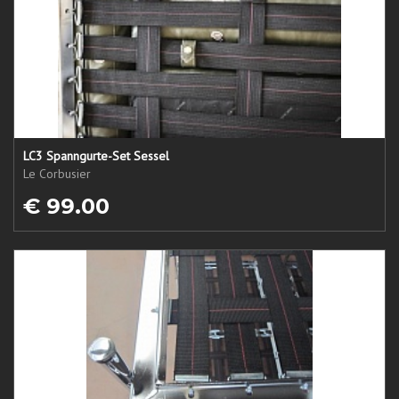
LC3 Spanngurte-Set Sessel
Le Corbusier
€ 99.00