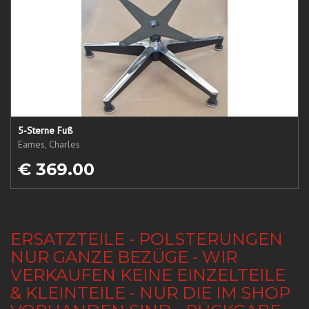
5-Sterne Fuß
Eames, Charles
€ 369.00
ERSATZTEILE - POLSTERUNGEN
NUR GANZE BEZÜGE - WIR
VERKAUFEN KEINE EINZELTEILE
& KLEINTEILE - NUR DIE IM SHOP