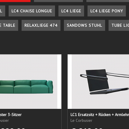
L
LC4 CHAISE LONGUE
LC4 LIEGE
LC4 LIEGE PONY
E TABLE
RELAXLIEGE 474
SANDOWS STUHL
TUBE LI
ster 3-Sitzer
usier
Le Corbusier