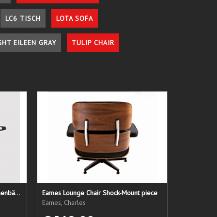
LC6 TISCH
LOTA SOFA
GHT EILEEN GRAY
TULIP CHAIR
LC1 Ersatzsitz + Rücken + Armlehnenbänder
Eames Lounge Chair Shock-Mount piece
Eames, Charles