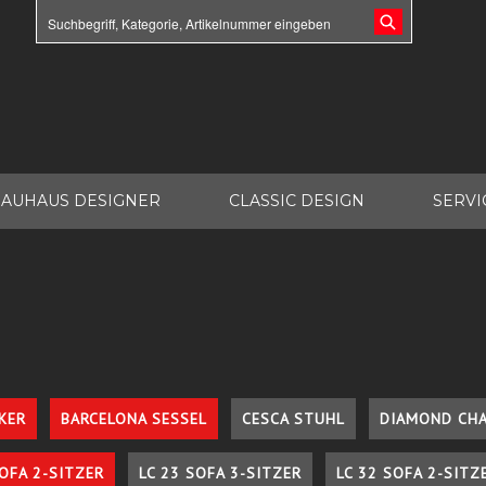
AUHAUS DESIGNER
CLASSIC DESIGN
SERVI
KER
BARCELONA SESSEL
CESCA STUHL
DIAMOND CHA
SOFA 2-SITZER
LC 23 SOFA 3-SITZER
LC 32 SOFA 2-SITZ