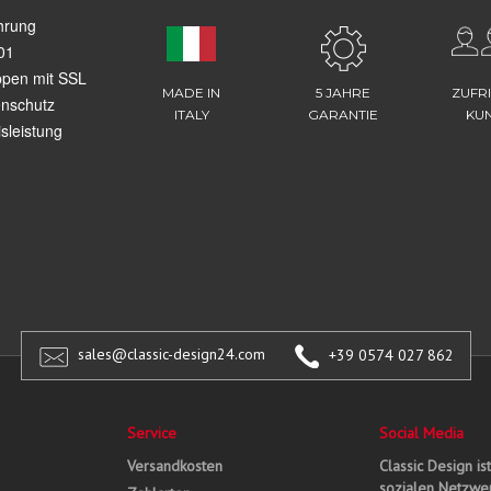
hrung
01
ppen mit SSL
MADE IN
5 JAHRE
ZUFR
enschutz
ITALY
GARANTIE
KU
sleistung
sales@classic-design24.com
+39 0574 027 862
Service
Social Media
Versandkosten
Classic Design is
sozialen Netzwer