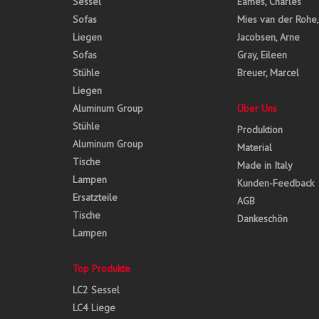
Sessel
Eames, Charles
Sofas
Mies van der Rohe
Liegen
Jacobsen, Arne
Sofas
Gray, Eileen
Stühle
Breuer, Marcel
Liegen
Aluminum Group
Über Uns
Stühle
Produktion
Aluminum Group
Material
Tische
Made in Italy
Lampen
Kunden-Feedback
Ersatzteile
AGB
Tische
Dankeschön
Lampen
Top Produkte
LC2 Sessel
LC4 Liege