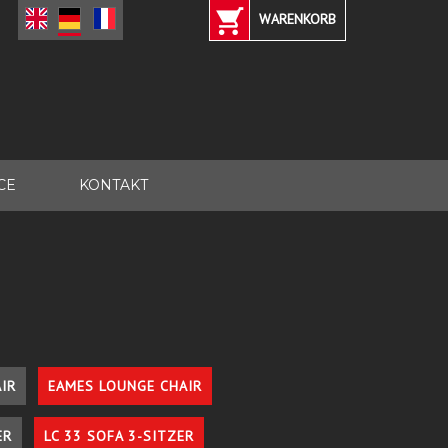
WARENKORB
CE
KONTAKT
IR
EAMES LOUNGE CHAIR
ER
LC 33 SOFA 3-SITZER