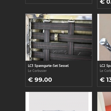
€ 0
LC3 Spanngurte-Set Sessel
LC2 Sp
Le Corbusier
Le Corb
€ 99.00
€ 1