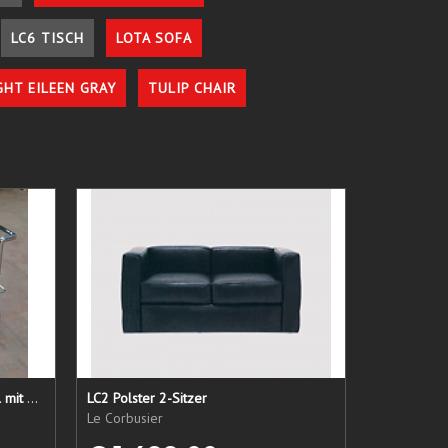
LC6 TISCH
LOTA SOFA
GHT EILEEN GRAY
TULIP CHAIR
LC 21 Sessel nur das Untergestell mit elastischen Straps
LC2 Polster 2-Sitzer
Le Corbusier