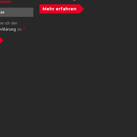
nieren
Mehr erfahren
me ich der
erklärung
zu.
*