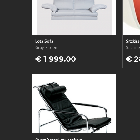
Lota Sofa
Sitzkis
Gray, Eileen
Saarine
€ 1 999.00
€ 2
Genni Sessel nur cushion