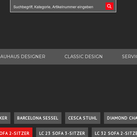
AUHAUS DESIGNER
CLASSIC DESIGN
SERVI
KER
BARCELONA SESSEL
CESCA STUHL
DIAMOND CHA
SOFA 2-SITZER
LC 23 SOFA 3-SITZER
LC 32 SOFA 2-SITZ