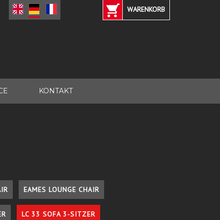
WARENKORB
CE
KONTAKT
IR
EAMES LOUNGE CHAIR
ER
LC 33 SOFA 3-SITZER