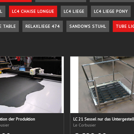
L
LC4 CHAISE LONGUE
LC4 LIEGE
LC4 LIEGE PONY
E TABLE
RELAXLIEGE 474
SANDOWS STUHL
TUBE LI
tion der Produktion
usier
Le Corbusier