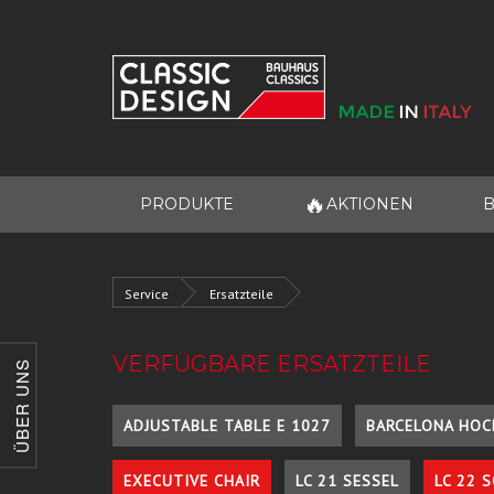
🔥
PRODUKTE
AKTIONEN
B
Service
Ersatzteile
VERFÜGBARE ERSATZTEILE
ÜBER UNS
ADJUSTABLE TABLE E 1027
BARCELONA HOC
EXECUTIVE CHAIR
LC 21 SESSEL
LC 22 