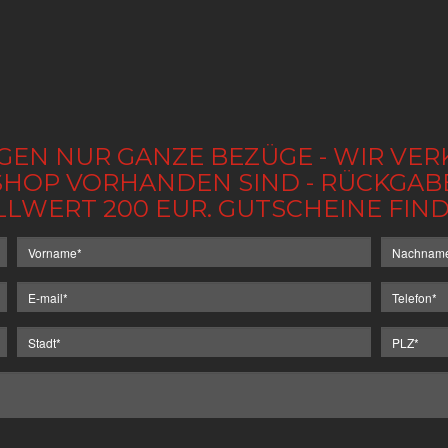
GEN NUR GANZE BEZÜGE - WIR VER
IM SHOP VORHANDEN SIND - RÜCKGA
LLWERT 200 EUR. GUTSCHEINE FI