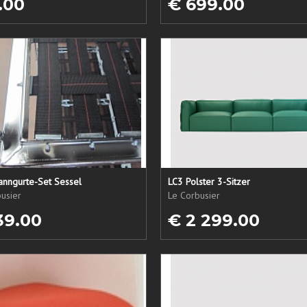
.00
€ 699.00
anngurte-Set Sessel
LC3 Polster 3-Sitzer
usier
Le Corbusier
39.00
€ 2 299.00