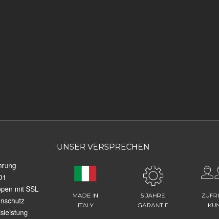
UNSER VERSPRECHEN
hrung
01
ppen mit SSL
MADE IN
5 JAHRE
ZUFR
enschutz
ITALY
GARANTIE
KU
sleistung