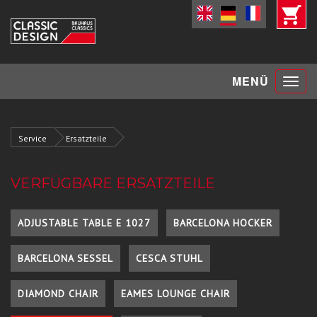
Toggle
MENÜ
navigat
Service
Ersatzteile
VERFÜGBARE ERSATZTEILE
ADJUSTABLE TABLE E 1027
BARCELONA HOCKER
BARCELONA SESSEL
CESCA STUHL
DIAMOND CHAIR
EAMES LOUNGE CHAIR