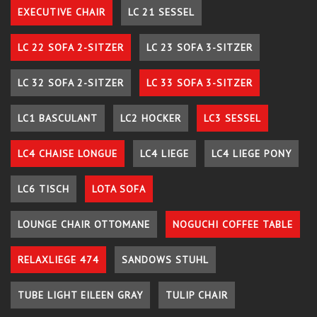
EXECUTIVE CHAIR
LC 21 SESSEL
LC 22 SOFA 2-SITZER
LC 23 SOFA 3-SITZER
LC 32 SOFA 2-SITZER
LC 33 SOFA 3-SITZER
LC1 BASCULANT
LC2 HOCKER
LC3 SESSEL
LC4 CHAISE LONGUE
LC4 LIEGE
LC4 LIEGE PONY
LC6 TISCH
LOTA SOFA
LOUNGE CHAIR OTTOMANE
NOGUCHI COFFEE TABLE
RELAXLIEGE 474
SANDOWS STUHL
TUBE LIGHT EILEEN GRAY
TULIP CHAIR