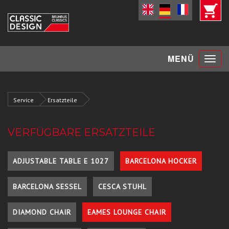
Toggle
MENÜ
navigat
Service
Ersatzteile
VERFÜGBARE ERSATZTEILE
ADJUSTABLE TABLE E 1027
BARCELONA HOCKER
BARCELONA SESSEL
CESCA STUHL
DIAMOND CHAIR
EAMES LOUNGE CHAIR