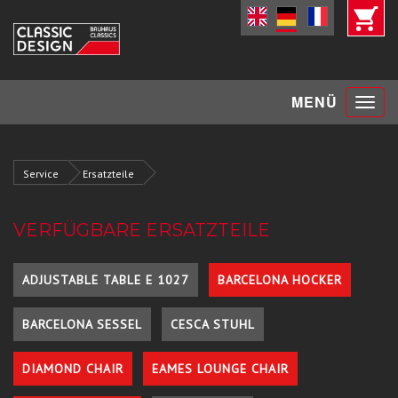
Toggle
MENÜ
navigat
Service
Ersatzteile
VERFÜGBARE ERSATZTEILE
ADJUSTABLE TABLE E 1027
BARCELONA HOCKER
BARCELONA SESSEL
CESCA STUHL
DIAMOND CHAIR
EAMES LOUNGE CHAIR