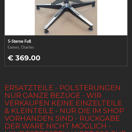
5-Sterne Fuß
Eames, Charles
€ 369.00
ERSATZTEILE - POLSTERUNGEN
NUR GANZE BEZÜGE - WIR
VERKAUFEN KEINE EINZELTEILE
& KLEINTEILE - NUR DIE IM SHOP
VORHANDEN SIND - RÜCKGABE
DER WARE NICHT MÖGLICH -