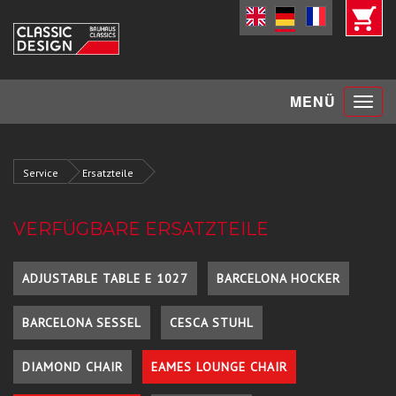
Toggle
MENÜ
navigat
Service
Ersatzteile
VERFÜGBARE ERSATZTEILE
ADJUSTABLE TABLE E 1027
BARCELONA HOCKER
BARCELONA SESSEL
CESCA STUHL
DIAMOND CHAIR
EAMES LOUNGE CHAIR