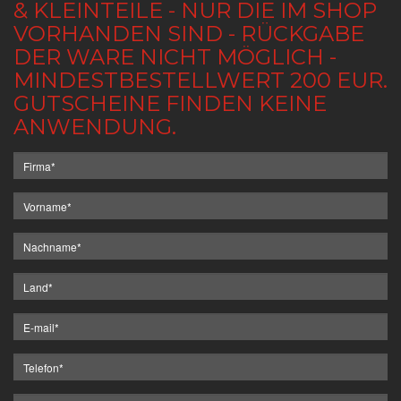
& KLEINTEILE - NUR DIE IM SHOP
VORHANDEN SIND - RÜCKGABE
DER WARE NICHT MÖGLICH -
MINDESTBESTELLWERT 200 EUR.
GUTSCHEINE FINDEN KEINE
ANWENDUNG.