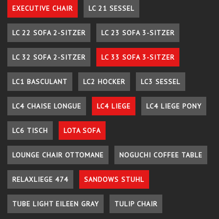
EXECUTIVE CHAIR
LC 21 SESSEL
LC 22 SOFA 2-SITZER
LC 23 SOFA 3-SITZER
LC 32 SOFA 2-SITZER
LC 33 SOFA 3-SITZER
LC1 BASCULANT
LC2 HOCKER
LC3 SESSEL
LC4 CHAISE LONGUE
LC4 LIEGE
LC4 LIEGE PONY
LC6 TISCH
LOTA SOFA
LOUNGE CHAIR OTTOMANE
NOGUCHI COFFEE TABLE
RELAXLIEGE 474
SANDOWS STUHL
TUBE LIGHT EILEEN GRAY
TULIP CHAIR