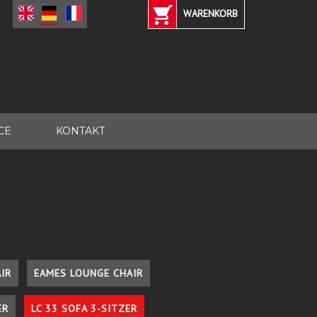
WARENKORB
CE
KONTAKT
IR
EAMES LOUNGE CHAIR
ER
LC 33 SOFA 3-SITZER