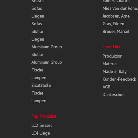
Sessel
Eames, Charles
Sofas
Mies van der Rohe
Liegen
Jacobsen, Arne
Sofas
Gray, Eileen
Stühle
Breuer, Marcel
Liegen
Aluminum Group
Über Uns
Stühle
Produktion
Aluminum Group
Material
Tische
Made in Italy
Lampen
Kunden-Feedback
Ersatzteile
AGB
Tische
Dankeschön
Lampen
Top Produkte
LC2 Sessel
LC4 Liege