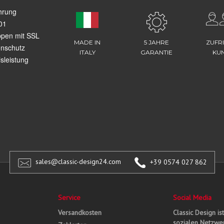
hrung
01
ppen mit SSL
MADE IN
5 JAHRE
ZUFR
enschutz
ITALY
GARANTIE
KU
sleistung
sales@classic-design24.com
+39 0574 027 862
Service
Social Media
Versandkosten
Classic Design is
sozialen Netzwer