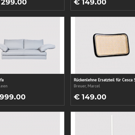
 299.00
€ 149.00
fa
Rückenlehne Ersatzteil für Cesca 
ileen
Breuer, Marcel
 999.00
€ 149.00