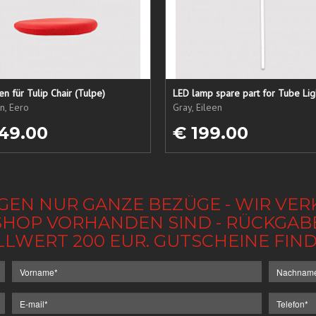
sen für Tulip Chair (Tulpe)
LED lamp spare part for Tube Lig
n, Eero
Gray, Eileen
49.00
€ 199.00
GEN NUR GANZE BEZÜGE - WIR VER
IM SHOP VORHANDEN SIND - RÜCKGA
LLWERT 200 EUR. GUTSCHEINE FI