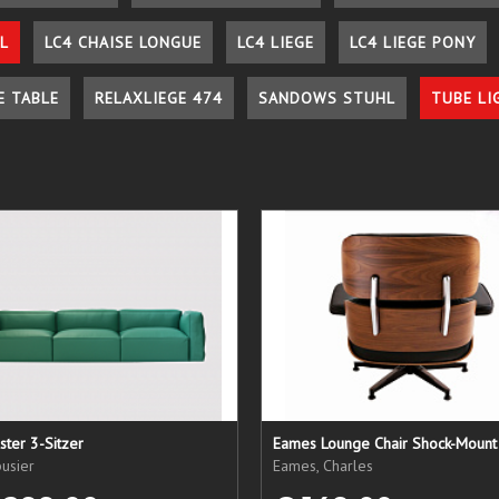
L
LC4 CHAISE LONGUE
LC4 LIEGE
LC4 LIEGE PONY
E TABLE
RELAXLIEGE 474
SANDOWS STUHL
TUBE LI
ster 3-Sitzer
Eames Lounge Chair Shock-Mount
usier
Eames, Charles