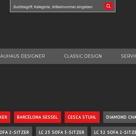
AUHAUS DESIGNER
CLASSIC DESIGN
SERVI
KER
BARCELONA SESSEL
CESCA STUHL
DIAMOND CHA
SOFA 2-SITZER
LC 23 SOFA 3-SITZER
LC 32 SOFA 2-SITZ