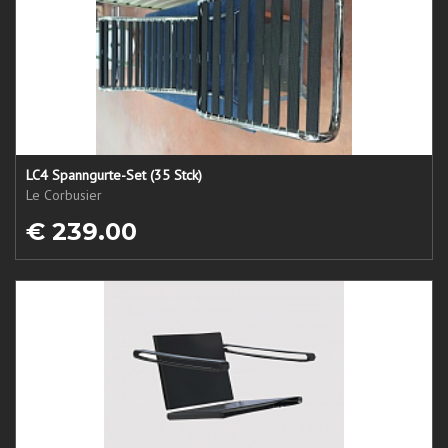
LC4 Spanngurte-Set (35 Stck)
Le Corbusier
€ 239.00