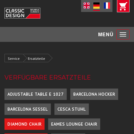
Toggle
MENÜ
navigat
Service
Ersatzteile
VERFÜGBARE ERSATZTEILE
ADJUSTABLE TABLE E 1027
BARCELONA HOCKER
BARCELONA SESSEL
CESCA STUHL
DIAMOND CHAIR
EAMES LOUNGE CHAIR