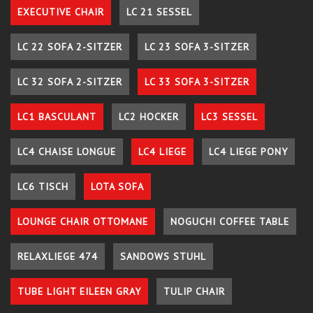
EXECUTIVE CHAIR
LC 21 SESSEL
LC 22 SOFA 2-SITZER
LC 23 SOFA 3-SITZER
LC 32 SOFA 2-SITZER
LC 33 SOFA 3-SITZER
LC1 BASCULANT
LC2 HOCKER
LC3 SESSEL
LC4 CHAISE LONGUE
LC4 LIEGE
LC4 LIEGE PONY
LC6 TISCH
LOTA SOFA
LOUNGE CHAIR OTTOMANE
NOGUCHI COFFEE TABLE
RELAXLIEGE 474
SANDOWS STUHL
TUBE LIGHT EILEEN GRAY
TULIP CHAIR