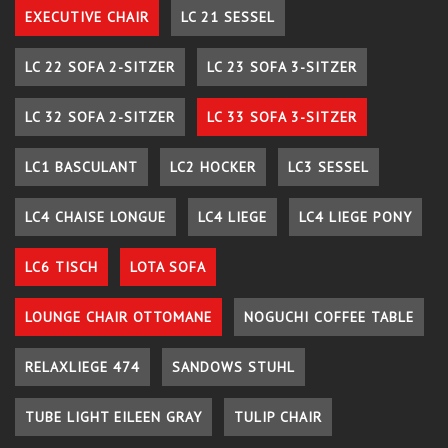
EXECUTIVE CHAIR
LC 21 SESSEL
LC 22 SOFA 2-SITZER
LC 23 SOFA 3-SITZER
LC 32 SOFA 2-SITZER
LC 33 SOFA 3-SITZER
LC1 BASCULANT
LC2 HOCKER
LC3 SESSEL
LC4 CHAISE LONGUE
LC4 LIEGE
LC4 LIEGE PONY
LC6 TISCH
LOTA SOFA
LOUNGE CHAIR OTTOMANE
NOGUCHI COFFEE TABLE
RELAXLIEGE 474
SANDOWS STUHL
TUBE LIGHT EILEEN GRAY
TULIP CHAIR