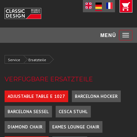
Toggle
MENÜ
navigat
Service
Ersatzteile
VERFÜGBARE ERSATZTEILE
ADJUSTABLE TABLE E 1027
BARCELONA HOCKER
BARCELONA SESSEL
CESCA STUHL
DIAMOND CHAIR
EAMES LOUNGE CHAIR