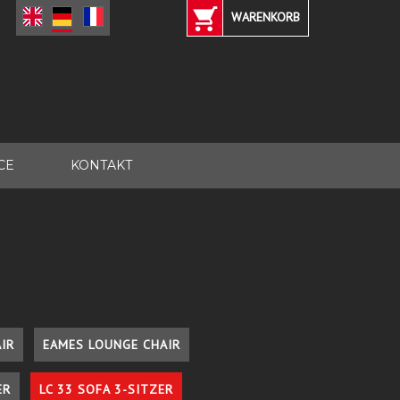
WARENKORB
CE
KONTAKT
IR
EAMES LOUNGE CHAIR
ER
LC 33 SOFA 3-SITZER