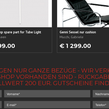
p spare part for Tube Light
Genni Sessel nur cushion
ileen
Mucchi, Gabriele
99.00
€ 1 299.00
GEN NUR GANZE BEZÜGE - WIR VER
IM SHOP VORHANDEN SIND - RÜCKGA
LLWERT 200 EUR. GUTSCHEINE FI