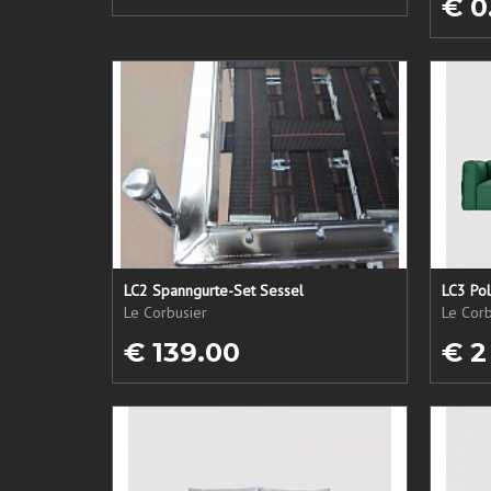
€ 0
LC2 Spanngurte-Set Sessel
LC3 Pol
Le Corbusier
Le Corb
€ 139.00
€ 2