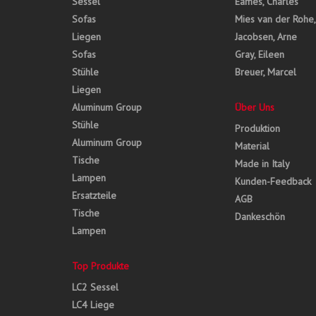
Sessel
Eames, Charles
Sofas
Mies van der Rohe
Liegen
Jacobsen, Arne
Sofas
Gray, Eileen
Stühle
Breuer, Marcel
Liegen
Aluminum Group
Über Uns
Stühle
Produktion
Aluminum Group
Material
Tische
Made in Italy
Lampen
Kunden-Feedback
Ersatzteile
AGB
Tische
Dankeschön
Lampen
Top Produkte
LC2 Sessel
LC4 Liege