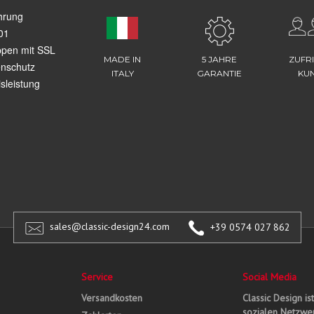
hrung
01
ppen mit SSL
MADE IN
5 JAHRE
ZUFR
enschutz
ITALY
GARANTIE
KU
sleistung
sales@classic-design24.com
+39 0574 027 862
Service
Social Media
Versandkosten
Classic Design is
sozialen Netzwer