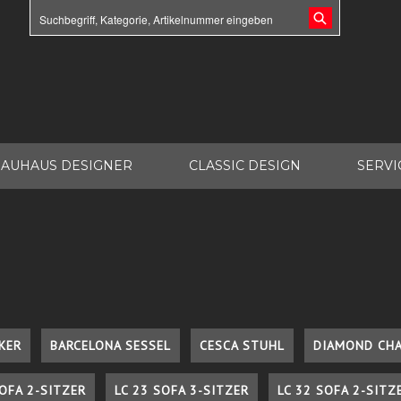
AUHAUS DESIGNER
CLASSIC DESIGN
SERVI
KER
BARCELONA SESSEL
CESCA STUHL
DIAMOND CHA
SOFA 2-SITZER
LC 23 SOFA 3-SITZER
LC 32 SOFA 2-SITZ