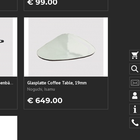
€ 99.00
LC1 Ersatzsitz + Rücken + Armlehnenbänder
Glasplatte Coffee Table, 19mm
Noguchi, Isamu
€ 649.00