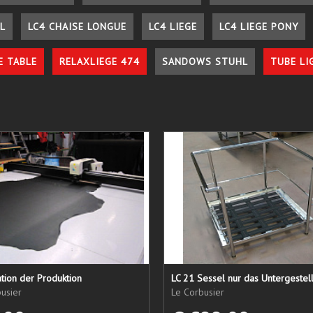
L
LC4 CHAISE LONGUE
LC4 LIEGE
LC4 LIEGE PONY
E TABLE
RELAXLIEGE 474
SANDOWS STUHL
TUBE LI
tion der Produktion
usier
Le Corbusier