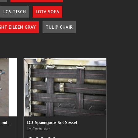
LC6 TISCH
LOTA SOFA
GHT EILEEN GRAY
TULIP CHAIR
LC 21 Sessel nur das Untergestell mit elastischen Straps
LC3 Spanngurte-Set Sessel
Le Corbusier